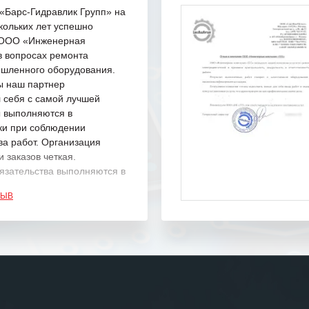
Барс-Гидравлик Групп» на
кольких лет успешно
с ООО «Инженерная
в вопросах ремонта
шленного оборудования.
ы наш партнер
 себя с самой лучшей
ы выполняются в
ки при соблюдении
ва работ. Организация
 заказов четкая.
язательства выполняются в
.
ЗЫВ
одарность Вашим
а профессионализм и
шение поставленных задач.
ся отметить высокую
рованность персонала
, готовность помочь в