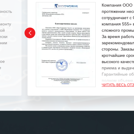
Компания ООО «
рность
протяжении нес
сотрудничает 
емонту
компания 555» 
ной
сложного промы
ески
За время работ
ении
зарекомендовал
стороны. Заказ
кротчайшие сро
ное
высокого качест
е
приема и выдачи
.
Гарантийные об
полном объеме
ЧИТАТЬ ВЕСЬ ОТ
Выражаем благ
специалистам з
оперативное ре
Особенно хочет
клиентоориенти
Вашей компании