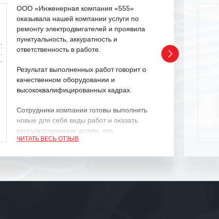
ООО «Инженерная компания «555»
оказывала нашей компании услуги по
ремонту электродвигателей и проявила
пунктуальность, аккуратность и
ответственность в работе.
Результат выполненных работ говорит о
качественном оборудовании и
высококвалифицированных кадрах.
Сотрудники компании готовы выполнить
новые для себя виды работ и оказать
консультационные услуги, что
ЧИТАТЬ ВЕСЬ ОТЗЫВ
характеризует их как профессионалов
своего дела.
Рекомендуем ООО «ИК «555» как
ответственного и надежного поставщика
услуг.