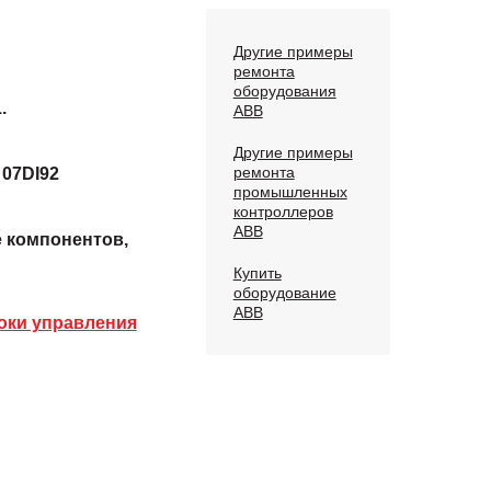
Другие примеры
ремонта
оборудования
.
ABB
Другие примеры
ремонта
 07DI92
промышленных
контроллеров
ABB
е компонентов,
Купить
оборудование
ABB
оки управления