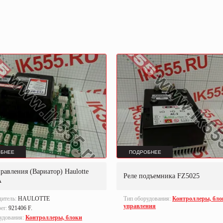
БНЕЕ
ПОДРОБНЕЕ
равления (Вариатор) Haulotte
Реле подъемника FZ5025
A
дитель:
HAULOTTE
Тип оборудования:
Контроллеры, бло
управления
ber:
921406 F.
удования:
Контроллеры, блоки