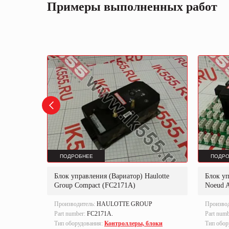
Примеры выполненных работ
ПОДРОБНЕЕ
ПОДРО
Блок управления (Вариатор) Haulotte
Блок уп
Group Compact (FC2171A)
Noeud 
Производитель:
HAULOTTE GROUP
Произво
Part number:
FC2171A.
Part num
локи
Тип оборудования:
Контроллеры, блоки
Тип обор