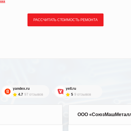
ния
РАССЧИТАТЬ СТОИМОСТЬ РЕМОНТА
yandex.ru
yell.ru
4.7
97 отзывов
5
9 отзывов
ООО «СоюзМашМетал