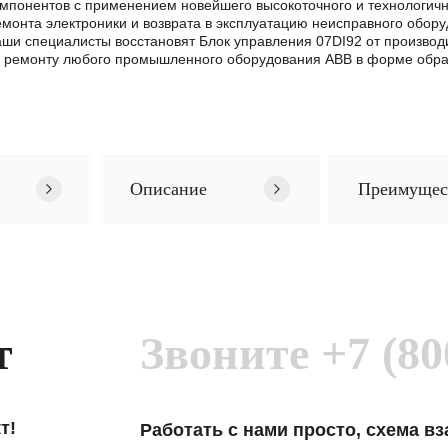
омпонентов с применением новейшего высокоточного и технологичн
нта электроники и возврата в эксплуатацию неисправного обору
Наши специалисты восстановят Блок управления 07DI92 от произво
о ремонту любого промышленного оборудования ABB в формe обра
Описание
Преимущес
т
Звоните
+7 (80
т!
Работать с нами просто, схема в