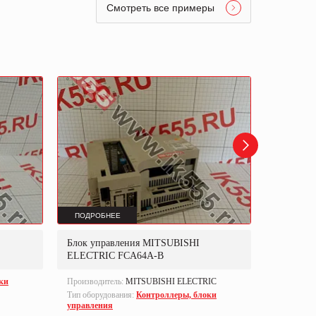
Смотреть все примеры
ПОДРОБНЕЕ
ПОДРОБ
Блок управления MITSUBISHI
Блок упр
ELECTRIC FCA64A-B
ки
Производитель:
MITSUBISHI ELECTRIC
Производи
Тип оборудования:
Контроллеры, блоки
Part numbe
управления
Тип оборуд