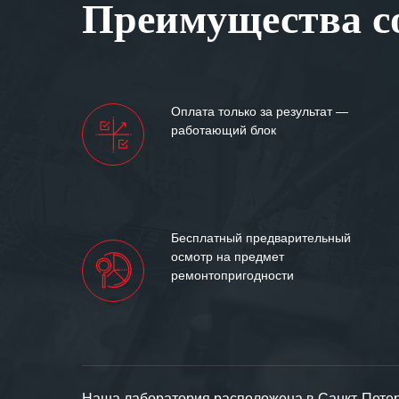
Преимущества со
самых сложных 
Мы высоко цен
нашими компан
доверительные 
искренне жела
Оплата только за результат —
«555» долгих ле
работающий блок
Бесплатный предварительный
осмотр на предмет
ремонтопригодности
Наша лаборатория расположена в Санкт-Петерб