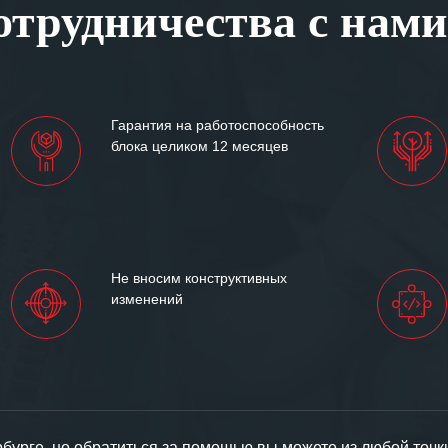
трудничества с нами
ситуациях.
им сложившиеся между
иями открытые и
партнерские отношения и
ем «Инженерной компании
Гарантия на работоспособность
т успеха и процветания.
блока целиком 12 месяцев
Не вносим конструктивных
изменений
урге, но обратиться за помощью вы можете из любой точк