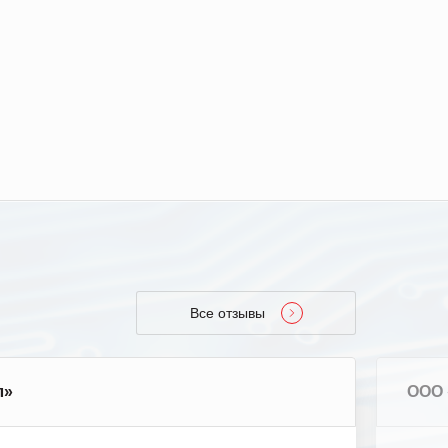
управлен
Все отзывы
л»
ООО 