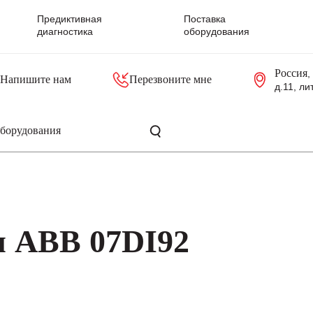
Предиктивная
Поставка
диагностика
оборудования
Россия
,
Напишите нам
Перезвоните мне
д.11, ли
резольверы
Контроллеры, блоки управления
Панели оператора, промышленные мониторы
Прочая промышленная электроника
Промышленные пульты уп
Серверные материнские платы
я ABB 07DI92