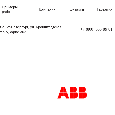
Примеры
Компания
Контакты
Гарантия
работ
 Санкт-Петербург, ул. Кронштадтская,
+7 (800) 555-89-01
тер А, офис 302
равления
Ремонт сварочных трансформаторов
Ремонт аппаратов плазменной резки
Ремонт сварочных полуавтоматов
Ремонт плазменных станков с ЧПУ