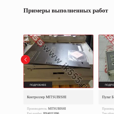
Примеры выполненных работ
ПОДРОБНЕЕ
ПОДРО
Контроллер MITSUBISHI
Пульт Б
Производитель:
MITSUBISHI
Произво
локи
Part number:
BN401U096.
Тип обор