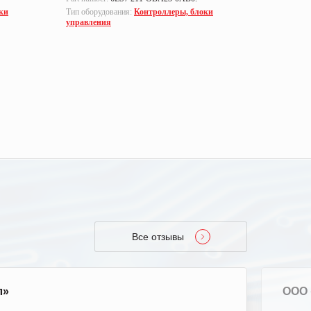
ки
Тип оборудования:
Контроллеры, блоки
управления
Все отзывы
л»
ООО 