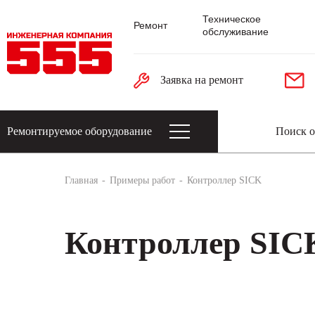
Техническое
Ремонт
обслуживание
Заявка на ремонт
Ремонтируемое оборудование
Датчики: энкодеры, тахогенераторы, 
Главная
Примеры работ
Контроллер SICK
Контроллер SIC