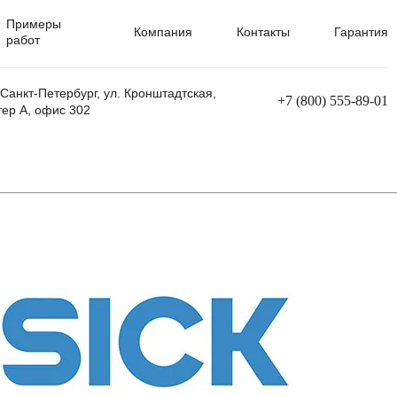
Примеры
Компания
Контакты
Гарантия
работ
 Санкт-Петербург, ул. Кронштадтская,
+7 (800) 555-89-01
тер А, офис 302
равления
Ремонт сварочных трансформаторов
Ремонт аппаратов плазменной резки
Ремонт сварочных полуавтоматов
Ремонт плазменных станков с ЧПУ