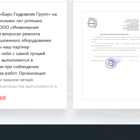
Барс-Гидравлик Групп» на
кольких лет успешно
с ООО «Инженерная
в вопросах ремонта
шленного оборудования.
ы наш партнер
 себя с самой лучшей
ы выполняются в
ки при соблюдении
ва работ. Организация
 заказов четкая.
язательства выполняются в
.
ЗЫВ
одарность Вашим
а профессионализм и
шение поставленных задач.
ся отметить высокую
рованность персонала