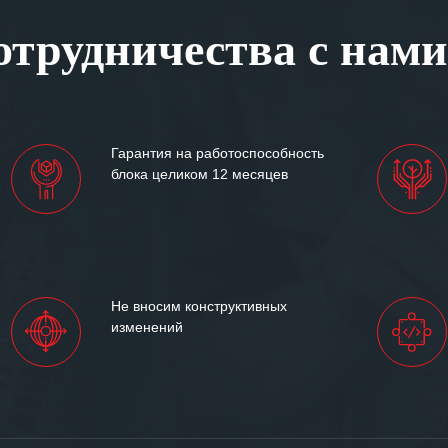
, готовность помочь в
трудничества с нами
ситуациях.
им сложившиеся между
иями открытые и
партнерские отношения и
ем «Инженерной компании
Гарантия на работоспособность
т успеха и процветания.
блока целиком 12 месяцев
Не вносим конструктивных
изменений