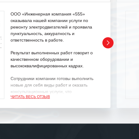
ООО «Инженерная компания «555»
оказывала нашей компании услуги по
ремонту электродвигателей и проявила
пунктуальность, аккуратность и
ответственность в работе.
Результат выполненных работ говорит о
качественном оборудовании и
высококвалифицированных кадрах.
Сотрудники компании готовы выполнить
новые для себя виды работ и оказать
консультационные услуги, что
ЧИТАТЬ ВЕСЬ ОТЗЫВ
характеризует их как профессионалов
своего дела.
Рекомендуем ООО «ИК «555» как
ответственного и надежного поставщика
услуг.