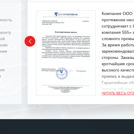
Компания ООО «
рность
протяжении нес
сотрудничает 
емонту
компания 555» 
ной
сложного промы
ески
За время работ
ении
зарекомендовал
стороны. Заказ
кротчайшие сро
ное
высокого качест
е
приема и выдачи
.
Гарантийные об
полном объеме
ЧИТАТЬ ВЕСЬ ОТ
Выражаем благ
специалистам з
оперативное ре
Особенно хочет
клиентоориенти