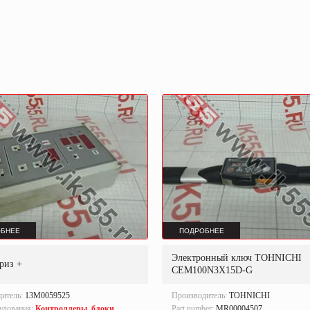
БНЕЕ
ПОДРОБНЕЕ
Электронный ключ TOHNICHI
риз +
CEM100N3X15D-G
дитель:
13M0059525
Производитель:
TOHNICHI
удования:
Контроллеры, блоки
Part number:
MR00004507.