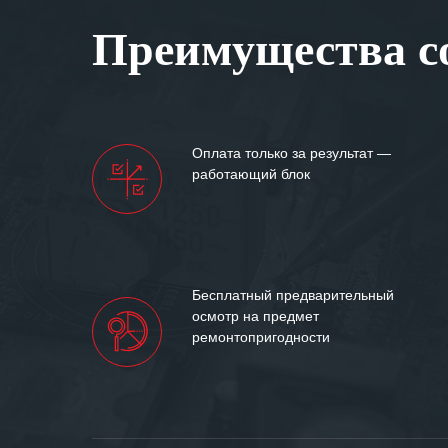
Вашей компании
Преимущества со
самых сложных 
Мы высоко цен
нашими компан
доверительные 
искренне жела
Оплата только за результат —
«555» долгих ле
работающий блок
Бесплатный предварительный
осмотр на предмет
ремонтопригодности