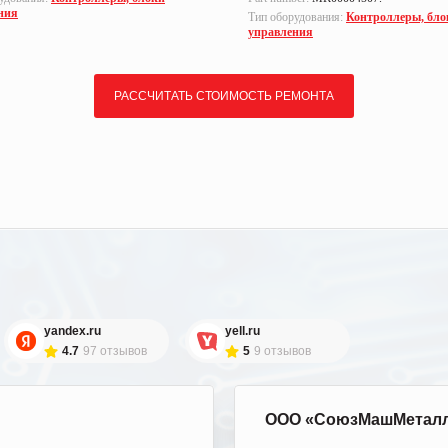
ния
Тип оборудования:
Контроллеры, бло
управления
РАССЧИТАТЬ СТОИМОСТЬ РЕМОНТА
yandex.ru
yell.ru
4.7
97 отзывов
5
9 отзывов
ООО «СоюзМашМетал