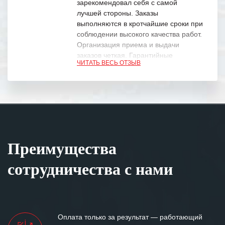
зарекомендовал себя с самой
лучшей стороны. Заказы
выполняются в кротчайшие сроки при
соблюдении высокого качества работ.
Организация приема и выдачи
заказов четкая. Гарантийные
ЧИТАТЬ ВЕСЬ ОТЗЫВ
обязательства выполняются в
полном объеме.
Выражаем благодарность Вашим
специалистам за профессионализм и
оперативное решение поставленных
задач.
Преимущества
Особенно хочется отметить высокую
клиентоориентированность
сотрудничества с нами
персонала Вашей компании,
готовность помочь в самых сложных
ситуациях.
Мы высоко ценим сложившиеся
Оплата только за результат — работающий
между нашими компаниями открытые