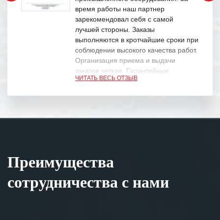
время работы наш партнер
зарекомендовал себя с самой
лучшей стороны. Заказы
выполняются в кротчайшие сроки при
соблюдении высокого качества работ.
Организация приема и выдачи
заказов четкая. Гарантийные
ЧИТАТЬ ВЕСЬ ОТЗЫВ
обязательства выполняются в
полном объеме.
Выражаем благодарность Вашим
специалистам за профессионализм и
оперативное решение поставленных
задач.
Преимущества
Особенно хочется отметить высокую
клиентоориентированность
сотрудничества с нами
персонала Вашей компании,
готовность помочь в самых сложных
ситуациях.