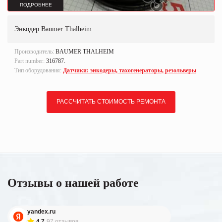
ПОДРОБНЕЕ
Энкодер Baumer Thalheim
Производитель:
BAUMER THALHEIM
Part number:
316787.
Тип оборудования:
Датчики: энкодеры, тахогенераторы, резольверы
РАССЧИТАТЬ СТОИМОСТЬ РЕМОНТА
Отзывы о нашей работе
yandex.ru
4.7
97 отзывов