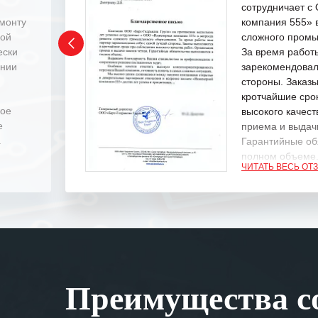
сотрудничает 
емонту
компания 555» 
ной
сложного промы
ески
За время работ
ении
зарекомендовал
стороны. Заказ
кротчайшие сро
ное
высокого качест
е
приема и выдачи
.
Гарантийные об
полном объеме
ЧИТАТЬ ВЕСЬ ОТ
Выражаем благ
специалистам з
оперативное ре
Особенно хочет
клиентоориенти
Вашей компании
Преимущества со
самых сложных 