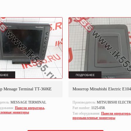
БНЕЕ
ПОДРОБНЕЕ
р Message Terminal TT-3606E
Монитор Mitsubishi Electric E10
дитель:
MESSAGE TERMINAL
Производитель:
MITSUBISHI ELECTR
удования:
Панели оператора,
Part number:
1125-058.
ленные мониторы
Тип оборудования:
Панели оператора
промышленные мониторы