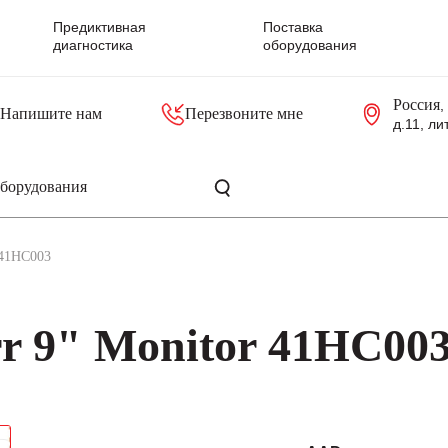
Предиктивная
Поставка
диагностика
оборудования
Россия
,
Напишите нам
Перезвоните мне
д.11, ли
резольверы
Контроллеры, блоки управления
Панели оператора, промышленные мониторы
Прочая промышленная электроника
Промышленные пульты уп
Серверные материнские платы
 41HC003
r 9" Monitor 41HC00