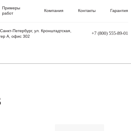
Примеры
Компания
Контакты
Гарантия
работ
 Санкт-Петербург, ул. Кронштадтская,
+7 (800) 555-89-01
тер А, офис 302
равления
Ремонт сварочных трансформаторов
Ремонт аппаратов плазменной резки
Ремонт сварочных полуавтоматов
Ремонт плазменных станков с ЧПУ
3