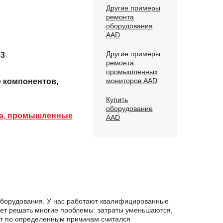
Другие примеры
ремонта
оборудования
AAD
Другие примеры
03
ремонта
промышленных
мониторов AAD
е компонентов,
Купить
оборудование
ра, промышленные
AAD
 оборудования. У нас работают квалифицированные
яет решать многие проблемы: затраты уменьшаются,
онт по определенным причинам считался