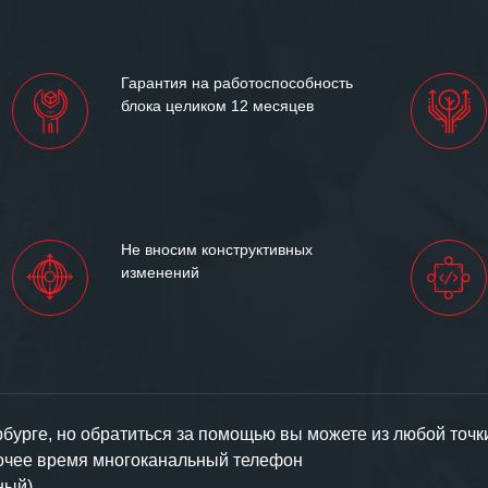
им сложившиеся между
иями открытые и
партнерские отношения и
ем «Инженерной компании
Гарантия на работоспособность
т успеха и процветания.
блока целиком 12 месяцев
Не вносим конструктивных
изменений
урге, но обратиться за помощью вы можете из любой точк
бочее время многоканальный телефон
ный).