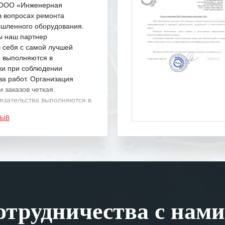
с ООО «Инженерная
в вопросах ремонта
шленного оборудования.
ы наш партнер
 себя с самой лучшей
ы выполняются в
ки при соблюдении
ва работ. Организация
 заказов четкая.
язательства выполняются в
.
ЗЫВ
одарность Вашим
а профессионализм и
шение поставленных задач.
ся отметить высокую
рованность персонала
, готовность помочь в
трудничества с нами
ситуациях.