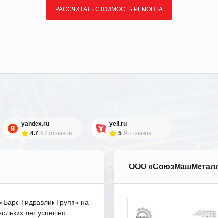
РАССЧИТАТЬ СТОИМОСТЬ РЕМОНТА
yandex.ru
yell.ru
4.7
97 отзывов
5
9 отзывов
ООО «СоюзМашМетал
Барс-Гидравлик Групп» на
кольких лет успешно