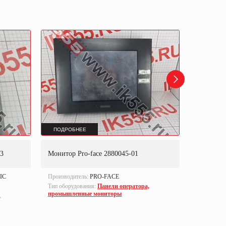
ПОДРОБНЕЕ
ПОДРОБ
43
Монитор Pro-face 2880045-01
Панель 
IC
Производитель:
PRO-FACE
Производи
Тип оборудования:
Панели оператора,
Тип оборуд
промышленные мониторы
промышле
,