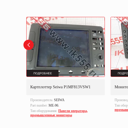
ПОДРОБНЕЕ
ПОДРО
108/CEe
Картплоттер Seiwa P1MF813VSW1
Монито
Производитель:
SEIWA
Произво
Part number:
ME-96.
Тип обор
промыш
а,
Тип оборудования:
Панели оператора,
промышленные мониторы