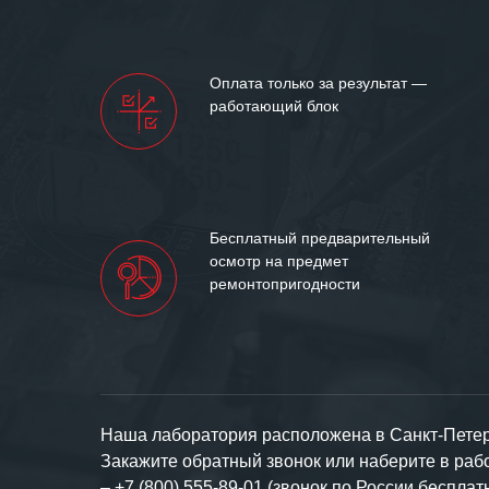
Мы высоко цен
нашими компан
доверительные 
искренне жела
Оплата только за результат —
«555» долгих ле
работающий блок
Бесплатный предварительный
осмотр на предмет
ремонтопригодности
Наша лаборатория расположена в Санкт-Петерб
Закажите обратный звонок или наберите в ра
–
+7 (800) 555-89-01 (звонок по России бесплат