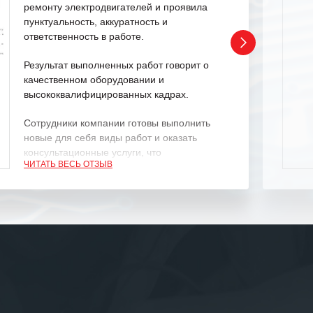
ремонту электродвигателей и проявила
пунктуальность, аккуратность и
ответственность в работе.
Результат выполненных работ говорит о
качественном оборудовании и
высококвалифицированных кадрах.
Сотрудники компании готовы выполнить
новые для себя виды работ и оказать
консультационные услуги, что
ЧИТАТЬ ВЕСЬ ОТЗЫВ
характеризует их как профессионалов
своего дела.
Рекомендуем ООО «ИК «555» как
ответственного и надежного поставщика
услуг.