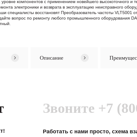
 уровне компонентов с применением новейшего высокоточного и т
нта электроники и возврата в эксплуатацию неисправного обору
 Наши специалисты восстановят Преобразователь частоты VLT5001 
айте вопрос по ремонту любого промышленного оборудования DA
тный.
Описание
Преимущес
т
Звоните
+7 (80
т!
Работать с нами просто, схема в