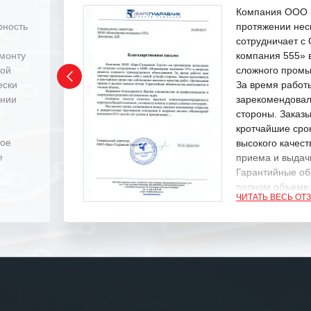
Компания ООО «
рность
протяжении нес
сотрудничает 
емонту
компания 555» 
ной
сложного промы
ески
За время работ
ении
зарекомендовал
стороны. Заказ
кротчайшие сро
ное
высокого качест
е
приема и выдачи
.
Гарантийные об
полном объеме
ЧИТАТЬ ВЕСЬ ОТ
Выражаем благ
специалистам з
оперативное ре
Особенно хочет
клиентоориенти
Вашей компании