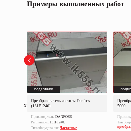
Примеры выполненных работ
ПОДРОБНЕЕ
ПОДРО
oss VLT FC-
Преобразователь частоты Danfoss
Преобра
XXXXAXBXCXXXXDX
(131F1240)
5000
Производитель:
DANFOSS
Произво
Part number:
131F1240.
Тип обор
преобра
Тип оборудования:
Частотные