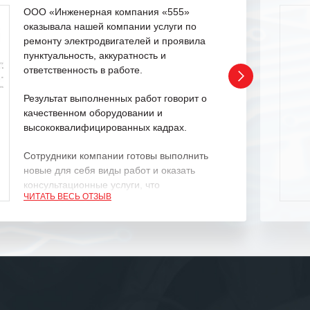
ООО «Инженерная компания «555»
оказывала нашей компании услуги по
ремонту электродвигателей и проявила
пунктуальность, аккуратность и
ответственность в работе.
Результат выполненных работ говорит о
качественном оборудовании и
высококвалифицированных кадрах.
Сотрудники компании готовы выполнить
новые для себя виды работ и оказать
консультационные услуги, что
ЧИТАТЬ ВЕСЬ ОТЗЫВ
характеризует их как профессионалов
своего дела.
Рекомендуем ООО «ИК «555» как
ответственного и надежного поставщика
услуг.