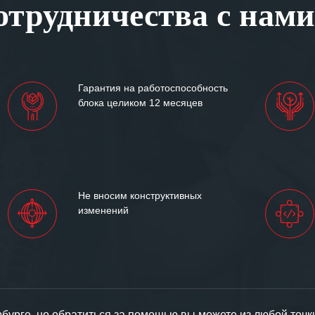
трудничества с нами
ситуациях.
им сложившиеся между
иями открытые и
партнерские отношения и
ем «Инженерной компании
Гарантия на работоспособность
т успеха и процветания.
блока целиком 12 месяцев
Не вносим конструктивных
изменений
урге, но обратиться за помощью вы можете из любой точк