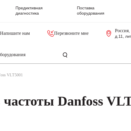
Предиктивная
Поставка
диагностика
оборудования
Россия
,
Напишите нам
Перезвоните мне
д.11, ли
резольверы
Контроллеры, блоки управления
Панели оператора, промышленные мониторы
Прочая промышленная электроника
Промышленные пульты уп
Серверные материнские платы
foss VLT5001
 частоты Danfoss VL