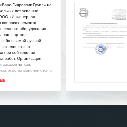
Барс-Гидравлик Групп» на
кольких лет успешно
с ООО «Инженерная
в вопросах ремонта
шленного оборудования.
ы наш партнер
 себя с самой лучшей
ы выполняются в
ки при соблюдении
ва работ. Организация
 заказов четкая.
язательства выполняются в
.
ЗЫВ
одарность Вашим
а профессионализм и
шение поставленных задач.
ся отметить высокую
рованность персонала
, готовность помочь в