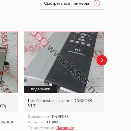
Смотреть все примеры
ПОДРОБНЕЕ
ПОДРОБ
s
Преобразователь частоты DANFOSS
Преобраз
C0)
VLT
302P3K0
Производитель:
DANFOSS
Производи
10A10C0.
Part number:
131B0005.
Part numbe
Тип оборудования:
Частотные
Тип оборуд