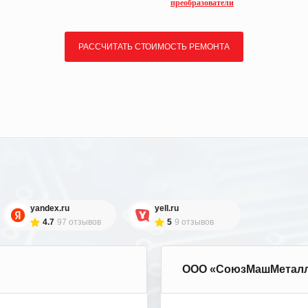
преобразователи
РАССЧИТАТЬ СТОИМОСТЬ РЕМОНТА
yandex.ru
yell.ru
4.7
97 отзывов
5
9 отзывов
ООО «СоюзМашМетал