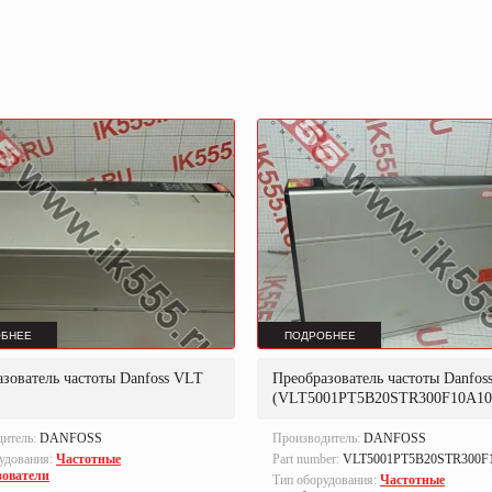
БНЕЕ
ПОДРОБНЕЕ
зователь частоты Danfoss VLT
Преобразователь частоты Danfos
(VLT5001PT5B20STR300F10A10
дитель:
DANFOSS
Производитель:
DANFOSS
удования:
Частотные
Part number:
VLT5001PT5B20STR300F
зователи
Тип оборудования:
Частотные