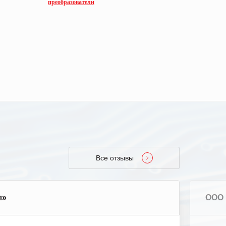
преобразователи
преобразо
Все отзывы
л»
ООО 