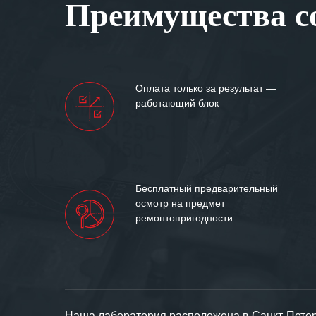
Преимущества со
самых сложных 
Мы высоко цен
нашими компан
доверительные 
искренне жела
Оплата только за результат —
«555» долгих ле
работающий блок
Бесплатный предварительный
осмотр на предмет
ремонтопригодности
Наша лаборатория расположена в Санкт-Петерб