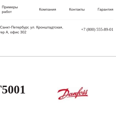
Примеры
Компания
Контакты
Гарантия
работ
 Санкт-Петербург, ул. Кронштадтская,
+7 (800) 555-89-01
тер А, офис 302
равления
Ремонт сварочных трансформаторов
Ремонт аппаратов плазменной резки
Ремонт сварочных полуавтоматов
Ремонт плазменных станков с ЧПУ
T5001