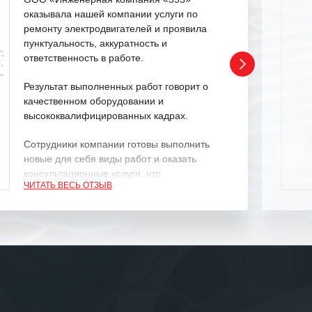
оказывала нашей компании услуги по
ремонту электродвигателей и проявила
пунктуальность, аккуратность и
ответственность в работе.
Результат выполненных работ говорит о
качественном оборудовании и
высококвалифицированных кадрах.
Сотрудники компании готовы выполнить
новые для себя виды работ и оказать
консультационные услуги, что
ЧИТАТЬ ВЕСЬ ОТЗЫВ
характеризует их как профессионалов
своего дела.
Рекомендуем ООО «ИК «555» как
ответственного и надежного поставщика
услуг.