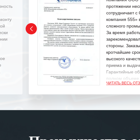
рность
протяжении нес
сотрудничает 
емонту
компания 555» 
ной
сложного промы
ески
За время работ
ении
зарекомендовал
стороны. Заказ
кротчайшие сро
ное
высокого качест
е
приема и выдачи
.
Гарантийные об
полном объеме
ЧИТАТЬ ВЕСЬ ОТ
Выражаем благ
специалистам з
оперативное ре
Особенно хочет
клиентоориенти
Вашей компании
самых сложных 