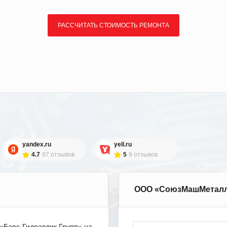
РАССЧИТАТЬ СТОИМОСТЬ РЕМОНТА
yandex.ru
yell.ru
4.7
97 отзывов
5
9 отзывов
ООО «СоюзМашМетал
Барс-Гидравлик Групп» на