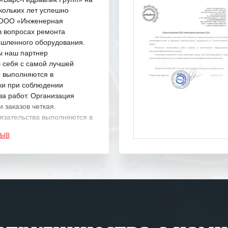
кольких лет успешно
с ООО «Инженерная
в вопросах ремонта
шленного оборудования.
ы наш партнер
 себя с самой лучшей
ы выполняются в
ки при соблюдении
ва работ. Организация
 заказов четкая.
язательства выполняются в
.
ЗЫВ
одарность Вашим
а профессионализм и
шение поставленных задач.
ся отметить высокую
рованность персонала
, готовность помочь в
ситуациях.