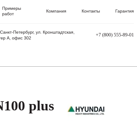
Примеры
Компания
Контакты
Гарантия
работ
 Санкт-Петербург, ул. Кронштадтская,
+7 (800) 555-89-01
тер А, офис 302
равления
Ремонт сварочных трансформаторов
Ремонт аппаратов плазменной резки
Ремонт сварочных полуавтоматов
Ремонт плазменных станков с ЧПУ
100 plus