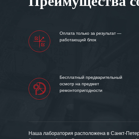
Преимущества со
Мы высоко цен
нашими компан
доверительные 
искренне жела
Оплата только за результат —
«555» долгих ле
работающий блок
Бесплатный предварительный
осмотр на предмет
ремонтопригодности
Наша лаборатория расположена в Санкт-Петерб