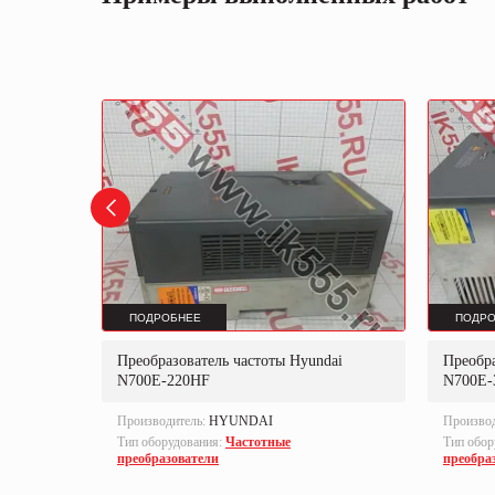
ПОДРОБНЕЕ
ПОДРО
UNDAI
Преобразователь частоты Hyundai
Преобра
N700E-220HF
N700E-
Производитель:
HYUNDAI
Произво
Тип оборудования:
Частотные
Тип обор
преобразователи
преобра