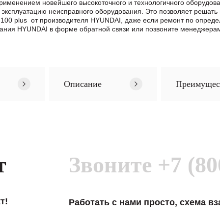
применением новейшего высокоточного и технологичного оборудо
 эксплуатацию неисправного оборудования. Это позволяет решать
 N100 plus от производителя HYUNDAI, даже если ремонт по опре
ания HYUNDAI в формe обратной связи или позвоните менеджерам 
Описание
Преимущес
т
Звоните
+7 (80
т!
Работать с нами просто, схема в