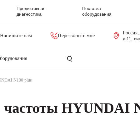
Предиктивная
Поставка
диагностика
оборудования
Россия
,
Напишите нам
Перезвоните мне
д.11, ли
резольверы
Контроллеры, блоки управления
Панели оператора, промышленные мониторы
Прочая промышленная электроника
Промышленные пульты уп
Серверные материнские платы
UNDAI N100 plus
ь частоты HYUNDAI N