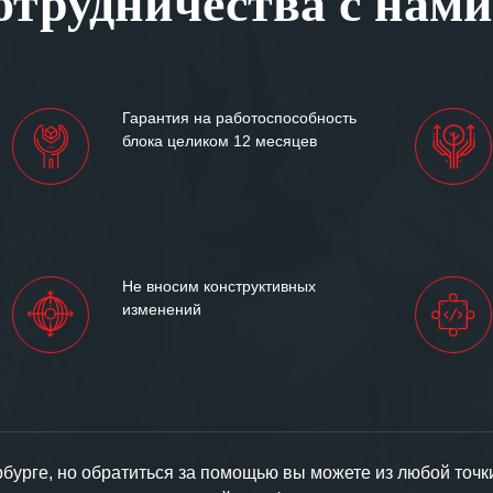
трудничества с нами
им сложившиеся между
иями открытые и
партнерские отношения и
ем «Инженерной компании
Гарантия на работоспособность
т успеха и процветания.
блока целиком 12 месяцев
Не вносим конструктивных
изменений
урге, но обратиться за помощью вы можете из любой точк