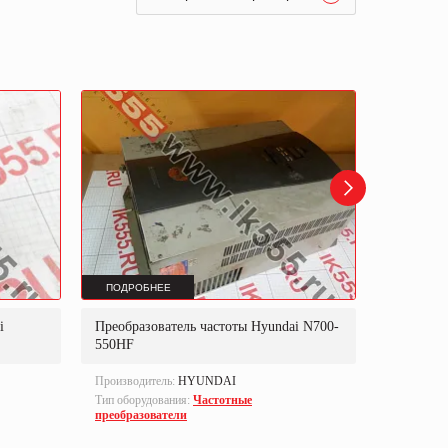
ПОДРОБНЕЕ
ПОДРОБ
i
Преобразователь частоты Hyundai N700-
Преобраз
550HF
N700E-2
Производитель:
HYUNDAI
Производи
Тип оборудования:
Частотные
Part numbe
преобразователи
Тип оборуд
преобразо