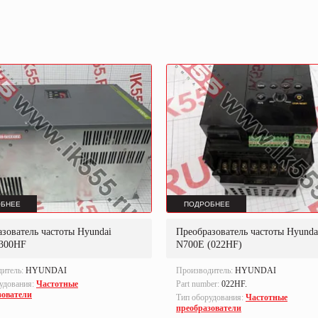
БНЕЕ
ПОДРОБНЕЕ
зователь частоты Hyundai
Преобразователь частоты Hyunda
300HF
N700E (022HF)
дитель:
HYUNDAI
Производитель:
HYUNDAI
удования:
Частотные
Part number:
022HF.
зователи
Тип оборудования:
Частотные
преобразователи