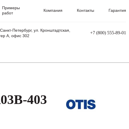
Примеры
Компания
Контакты
Гарантия
работ
 Санкт-Петербург, ул. Кронштадтская,
+7 (800) 555-89-01
тер А, офис 302
равления
Ремонт сварочных трансформаторов
Ремонт аппаратов плазменной резки
Ремонт сварочных полуавтоматов
Ремонт плазменных станков с ЧПУ
03B-403