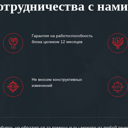
трудничества с нами
ситуациях.
им сложившиеся между
иями открытые и
партнерские отношения и
ем «Инженерной компании
Гарантия на работоспособность
т успеха и процветания.
блока целиком 12 месяцев
Не вносим конструктивных
изменений
урге, но обратиться за помощью вы можете из любой точк