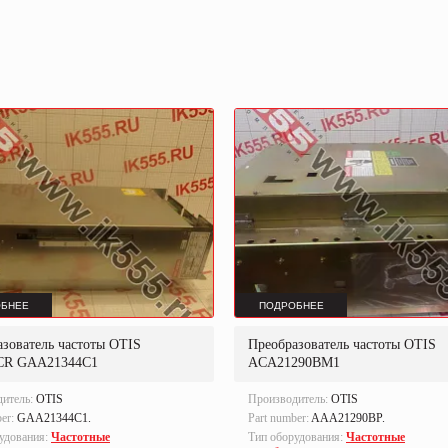
БНЕЕ
ПОДРОБНЕЕ
зователь частоты OTIS
Преобразователь частоты OTIS
CR GAA21344C1
ACA21290BM1
дитель:
OTIS
Производитель:
OTIS
ber:
GAA21344C1.
Part number:
AAA21290BP.
удования:
Частотные
Тип оборудования:
Частотные