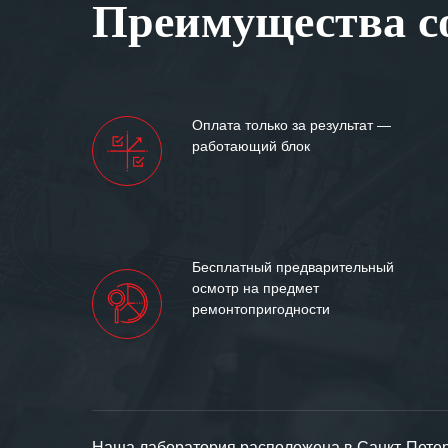
Преимущества со
самых сложных 
Мы высоко цен
нашими компан
доверительные 
искренне жела
Оплата только за результат —
«555» долгих ле
работающий блок
Бесплатный предварительный
осмотр на предмет
ремонтопригодности
Наша лаборатория расположена в Санкт-Петерб