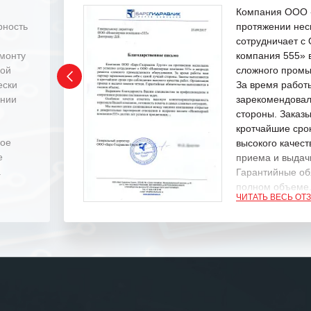
Компания ООО «
рность
протяжении нес
сотрудничает 
емонту
компания 555» 
ной
сложного промы
ески
За время работ
ении
зарекомендовал
стороны. Заказ
кротчайшие сро
ное
высокого качест
е
приема и выдачи
.
Гарантийные об
полном объеме
ЧИТАТЬ ВЕСЬ ОТ
Выражаем благ
специалистам з
оперативное ре
Особенно хочет
клиентоориенти
Вашей компании