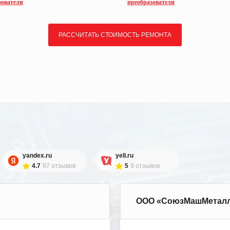
зователи
преобразователи
РАССЧИТАТЬ СТОИМОСТЬ РЕМОНТА
yandex.ru
yell.ru
4.7
97 отзывов
5
9 отзывов
ООО «СоюзМашМетал