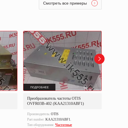
Смотреть все примеры
ПОДРОБНЕЕ
ПОДРОБ
Преобразователь частоты OTIS
Преобраз
OVFR03B-402 (KAA21310ABF1)
Производитель:
OTIS
Производи
Part number:
KAA21310ABF1.
Тип оборуд
преобразо
Тип оборудования:
Частотные