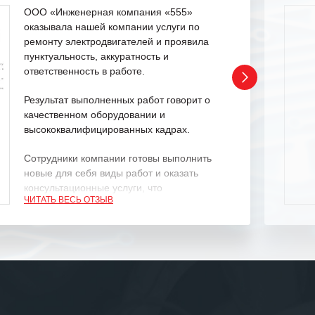
ООО «Инженерная компания «555»
оказывала нашей компании услуги по
ремонту электродвигателей и проявила
пунктуальность, аккуратность и
ответственность в работе.
Результат выполненных работ говорит о
качественном оборудовании и
высококвалифицированных кадрах.
Сотрудники компании готовы выполнить
новые для себя виды работ и оказать
консультационные услуги, что
ЧИТАТЬ ВЕСЬ ОТЗЫВ
характеризует их как профессионалов
своего дела.
Рекомендуем ООО «ИК «555» как
ответственного и надежного поставщика
услуг.