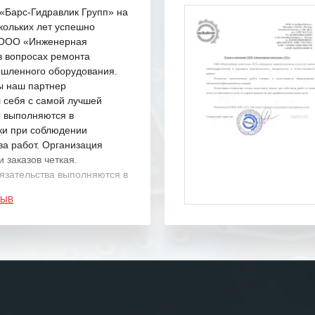
Барс-Гидравлик Групп» на
кольких лет успешно
с ООО «Инженерная
в вопросах ремонта
шленного оборудования.
ы наш партнер
 себя с самой лучшей
ы выполняются в
ки при соблюдении
ва работ. Организация
 заказов четкая.
язательства выполняются в
.
ЗЫВ
одарность Вашим
а профессионализм и
шение поставленных задач.
ся отметить высокую
рованность персонала
, готовность помочь в