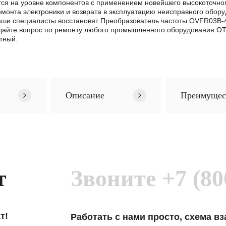
я на уровне компонентов с применением новейшего высокоточного
нта электроники и возврата в эксплуатацию неисправного обору
Наши специалисты восстановят Преобразователь частоты OVFR03B-
айте вопрос по ремонту любого промышленного оборудования OTI
тный.
Описание
Преимущес
т
Звоните
+7 (80
т!
Работать с нами просто, схема в