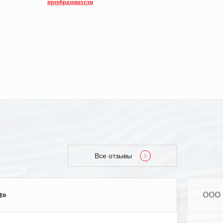
преобразователи
Все отзывы
л»
ООО 