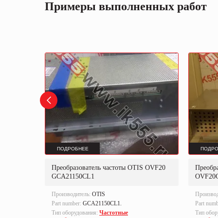
Примеры выполненных работ
ПОДРОБНЕЕ
ПОДРО
Преобразователь частоты OTIS OVF20
Преобра
GCA21150CL1
OVF20
Производитель:
OTIS
Произво
Part number:
GCA21150CL1.
Part num
Тип оборудования:
Частотные
Тип обор