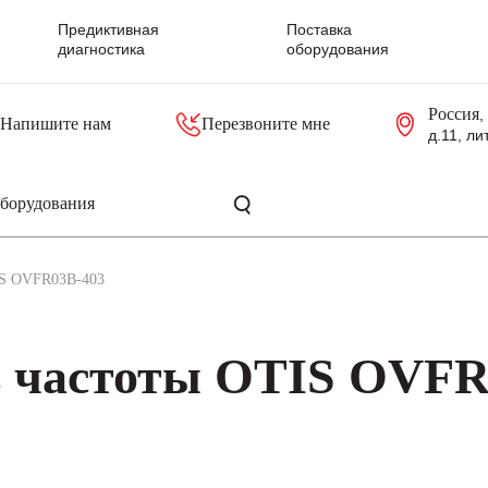
Предиктивная
Поставка
диагностика
оборудования
Россия
,
Напишите нам
Перезвоните мне
д.11, ли
резольверы
Контроллеры, блоки управления
Панели оператора, промышленные мониторы
Прочая промышленная электроника
Промышленные пульты уп
Серверные материнские платы
IS OVFR03B-403
ь частоты OTIS OVFR