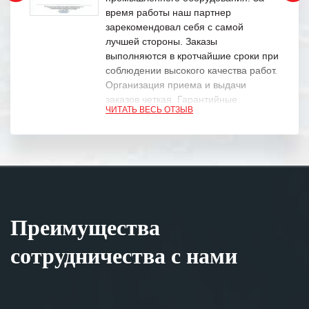
время работы наш партнер
зарекомендовал себя с самой
лучшей стороны. Заказы
выполняются в кротчайшие сроки при
соблюдении высокого качества работ.
Организация приема и выдачи
заказов четкая. Гарантийные
ЧИТАТЬ ВЕСЬ ОТЗЫВ
обязательства выполняются в
полном объеме.
Выражаем благодарность Вашим
специалистам за профессионализм и
оперативное решение поставленных
задач.
Преимущества
Особенно хочется отметить высокую
клиентоориентированность
сотрудничества с нами
персонала Вашей компании,
готовность помочь в самых сложных
ситуациях.