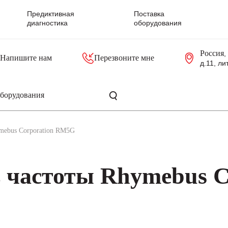
Предиктивная
Поставка
диагностика
оборудования
Россия
,
Напишите нам
Перезвоните мне
д.11, ли
резольверы
Контроллеры, блоки управления
Панели оператора, промышленные мониторы
Прочая промышленная электроника
Промышленные пульты уп
Серверные материнские платы
mebus Corporation RM5G
 частоты Rhymebus C