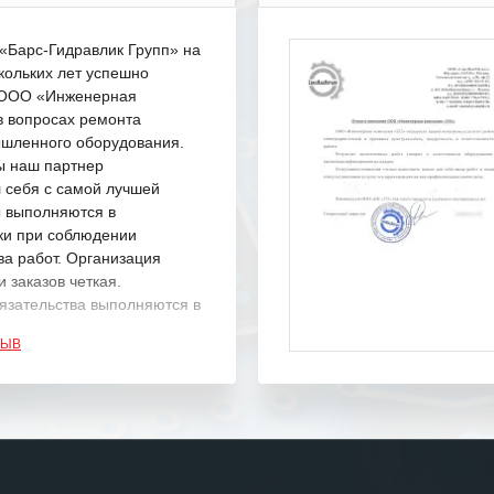
Барс-Гидравлик Групп» на
кольких лет успешно
с ООО «Инженерная
в вопросах ремонта
шленного оборудования.
ы наш партнер
 себя с самой лучшей
ы выполняются в
ки при соблюдении
ва работ. Организация
 заказов четкая.
язательства выполняются в
.
ЗЫВ
одарность Вашим
а профессионализм и
шение поставленных задач.
ся отметить высокую
рованность персонала