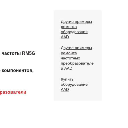
Другие примеры
ремонта
оборудования
AAD
Другие примеры
ремонта
 частоты RM5G
частотных
преобразователе
й AAD
е компонентов,
Купить
оборудование
AAD
разователи