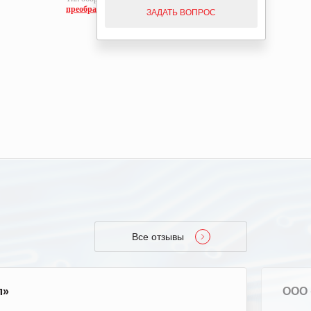
преобразователи
Тип оборуд
ЗАДАТЬ ВОПРОС
преобразо
Все отзывы
л»
ООО 