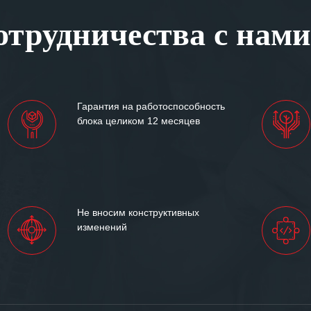
, готовность помочь в
трудничества с нами
ситуациях.
им сложившиеся между
иями открытые и
партнерские отношения и
ем «Инженерной компании
Гарантия на работоспособность
т успеха и процветания.
блока целиком 12 месяцев
Не вносим конструктивных
изменений