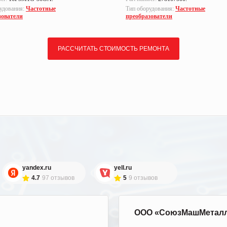
удования:
Частотные
Тип оборудования:
Частотные
зователи
преобразователи
РАССЧИТАТЬ СТОИМОСТЬ РЕМОНТА
yandex.ru
yell.ru
4.7
97 отзывов
5
9 отзывов
ООО «СоюзМашМетал