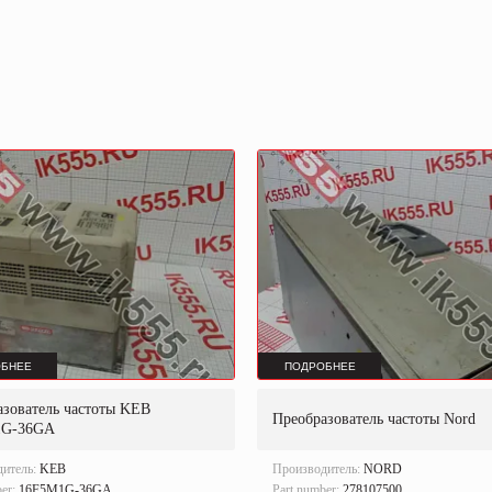
БНЕЕ
ПОДРОБНЕЕ
азователь частоты KEB
Преобразователь частоты Nord
1G-36GA
дитель:
KEB
Производитель:
NORD
ber:
16F5M1G-36GA.
Part number:
278107500.