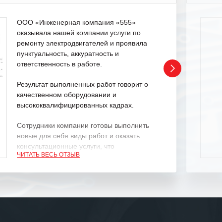
ООО «Инженерная компания «555»
оказывала нашей компании услуги по
ремонту электродвигателей и проявила
пунктуальность, аккуратность и
ответственность в работе.
Результат выполненных работ говорит о
качественном оборудовании и
высококвалифицированных кадрах.
Сотрудники компании готовы выполнить
новые для себя виды работ и оказать
консультационные услуги, что
ЧИТАТЬ ВЕСЬ ОТЗЫВ
характеризует их как профессионалов
своего дела.
Рекомендуем ООО «ИК «555» как
ответственного и надежного поставщика
услуг.