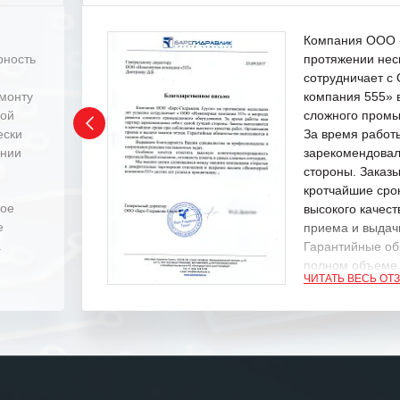
Компания ООО «
рность
протяжении нес
сотрудничает 
емонту
компания 555» 
ной
сложного промы
ески
За время работ
ении
зарекомендовал
стороны. Заказ
кротчайшие сро
ное
высокого качест
е
приема и выдачи
.
Гарантийные об
полном объеме
ЧИТАТЬ ВЕСЬ ОТ
Выражаем благ
специалистам з
оперативное ре
Особенно хочет
клиентоориенти