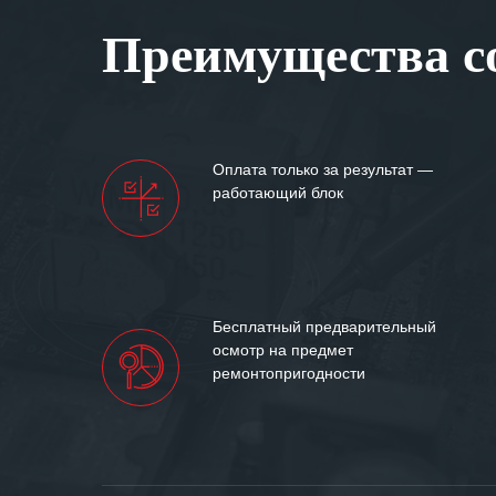
Вашей компании
Преимущества со
самых сложных 
Мы высоко цен
нашими компан
доверительные 
искренне жела
Оплата только за результат —
«555» долгих ле
работающий блок
Бесплатный предварительный
осмотр на предмет
ремонтопригодности