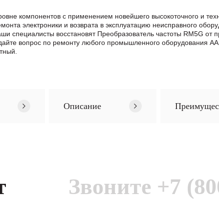
овне компонентов с применением новейшего высокоточного и техн
нта электроники и возврата в эксплуатацию неисправного обору
Наши специалисты восстановят Преобразователь частоты RM5G от 
айте вопрос по ремонту любого промышленного оборудования AAD
тный.
Описание
Преимущес
т
Звоните
+7 (80