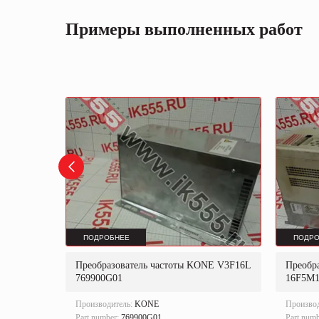
Примеры выполненных работ
ПОДРОБНЕЕ
ПОДРО
OY
Преобразователь частоты KONE V3F16L
Преобр
769900G01
16F5M
Производитель:
KONE
Произво
Part number:
769900G01.
Part num