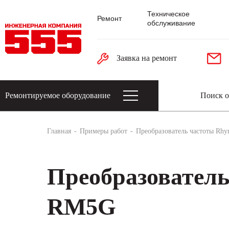
Техническое
Ремонт
обслуживание
Заявка на ремонт
Ремонтируемое оборудование
Датчики: энкодеры, тахогенераторы, 
Главная
Примеры работ
Преобразователь частоты Rhy
Преобразователь
RM5G