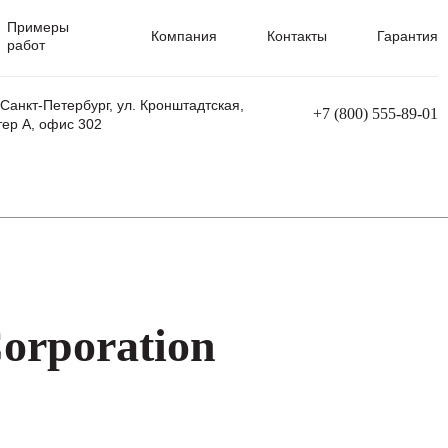
Примеры
Компания
Контакты
Гарантия
работ
 Санкт-Петербург, ул. Кронштадтская,
+7 (800) 555-89-01
тер А, офис 302
равления
Ремонт сварочных трансформаторов
Ремонт аппаратов плазменной резки
Ремонт сварочных полуавтоматов
Ремонт плазменных станков с ЧПУ
orporation