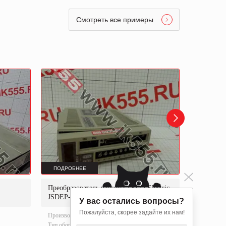
Смотреть все примеры
ПОДРОБНЕЕ
ПОДРОБ
Преобразователь частоты TECO Electric
Преобраз
JSDEP-15A
6SL3351
У вас остались вопросы?
Пожалуйста, скорее задайте их нам!
Производитель:
TECO ELECTRIC
Производи
Тип оборудования:
Частотные
Part numbe