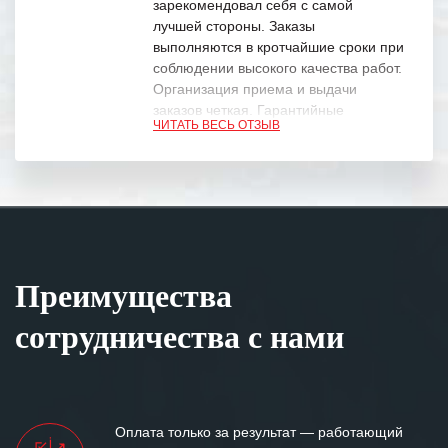
зарекомендовал себя с самой
лучшей стороны. Заказы
выполняются в кротчайшие сроки при
соблюдении высокого качества работ.
Организация приема и выдачи
заказов четкая. Гарантийные
ЧИТАТЬ ВЕСЬ ОТЗЫВ
обязательства выполняются в
полном объеме.
Выражаем благодарность Вашим
специалистам за профессионализм и
оперативное решение поставленных
задач.
Преимущества
Особенно хочется отметить высокую
клиентоориентированность
сотрудничества с нами
персонала Вашей компании,
готовность помочь в самых сложных
ситуациях.
Мы высоко ценим сложившиеся
Оплата только за результат — работающий
между нашими компаниями открытые