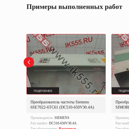
Примеры выполненных работ
ПОДРОБНЕЕ
ПОДРО
MENS
Преобразователь частоты Siemens
Преобра
6SE7022-6TC61 (DC510-650V30.4A)
SIMOR
Производитель:
SIEMENS
Произво
Part number:
DC510-650V30.4A.
Part num
Тип оборудования:
Частотные
Тип обор