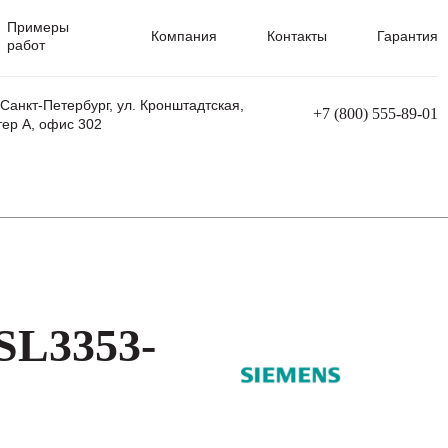
Примеры
Компания
Контакты
Гарантия
работ
 Санкт-Петербург, ул. Кронштадтская,
+7 (800) 555-89-01
тер А, офис 302
равления
Ремонт сварочных трансформаторов
Ремонт аппаратов плазменной резки
Ремонт сварочных полуавтоматов
Ремонт плазменных станков с ЧПУ
SL3353-