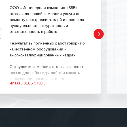
ООО «Инженерная компания «555»
оказывала нашей компании услуги по
ремонту электродвигателей и проявила
пунктуальность, аккуратность и
ответственность в работе.
Результат выполненных работ говорит о
качественном оборудовании и
высококвалифицированных кадрах.
Сотрудники компании готовы выполнить
новые для себя виды работ и оказать
консультационные услуги, что
ЧИТАТЬ ВЕСЬ ОТЗЫВ
характеризует их как профессионалов
своего дела.
Рекомендуем ООО «ИК «555» как
ответственного и надежного поставщика
услуг.