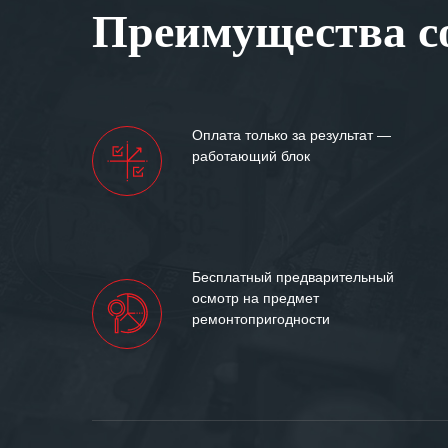
Преимущества со
самых сложных 
Мы высоко цен
нашими компан
доверительные 
искренне жела
Оплата только за результат —
«555» долгих ле
работающий блок
Бесплатный предварительный
осмотр на предмет
ремонтопригодности