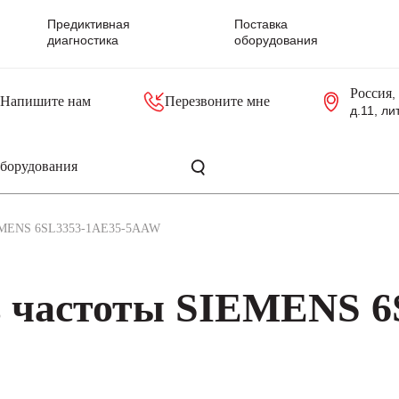
Предиктивная
Поставка
диагностика
оборудования
Россия
,
Напишите нам
Перезвоните мне
д.11, ли
резольверы
Контроллеры, блоки управления
Панели оператора, промышленные мониторы
Прочая промышленная электроника
Промышленные пульты уп
Серверные материнские платы
IEMENS 6SL3353-1AE35-5AAW
ь частоты SIEMENS 6