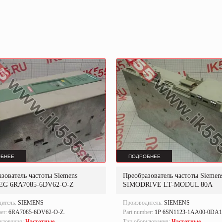
БНЕЕ
ПОДРОБНЕЕ
зователь частоты Siemens
Преобразователь частоты Siemen
EG 6RA7085-6DV62-O-Z
SIMODRIVE LT-MODUL 80A
дитель:
SIEMENS
Производитель:
SIEMENS
ber:
6RA7085-6DV62-O-Z.
Part number:
1P 6SN1123-1AA00-0DA1
удования:
Частотные
Тип оборудования:
Частотные