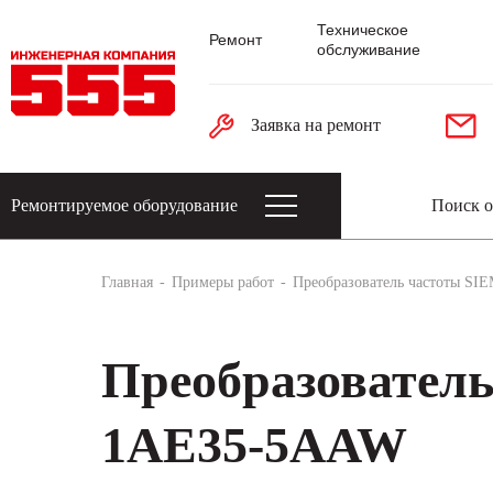
Техническое
Ремонт
обслуживание
Заявка на ремонт
Ремонтируемое оборудование
Датчики: энкодеры, тахогенераторы, 
Главная
Примеры работ
Преобразователь частоты S
Преобразовател
1AE35-5AAW