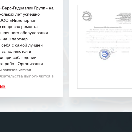
Барс-Гидравлик Групп» на
кольких лет успешно
с ООО «Инженерная
в вопросах ремонта
шленного оборудования.
ы наш партнер
 себя с самой лучшей
ы выполняются в
ки при соблюдении
ва работ. Организация
 заказов четкая.
язательства выполняются в
.
ЗЫВ
одарность Вашим
а профессионализм и
шение поставленных задач.
ся отметить высокую
рованность персонала
, готовность помочь в