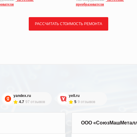
зователи
преобразователи
РАССЧИТАТЬ СТОИМОСТЬ РЕМОНТА
yandex.ru
yell.ru
4.7
97 отзывов
5
9 отзывов
ООО «СоюзМашМетал