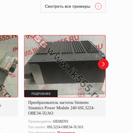
Смотреть все примеры
ПОДРОБНЕЕ
ПОДРОБ
Преобразователь частоты Siemens
Преобраз
s
Sinamics Power Module 240 6SL3224-
Sinamics
OBE34-5UAO
OBE37-
Производитель:
SIEMENS
Производи
.
Part number:
6SL3224-OBE34-5UAO.
Part numbe
Тип оборудования:
Частотные
Тип оборуд