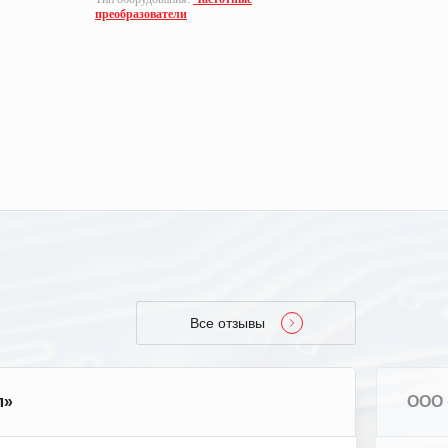
преобразователи
преобразо
Все отзывы
л»
ООО 