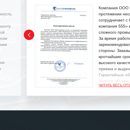
Компания ООО «
рность
протяжении нес
сотрудничает 
емонту
компания 555» 
ной
сложного промы
ески
За время работ
ении
зарекомендовал
стороны. Заказ
кротчайшие сро
ное
высокого качест
е
приема и выдачи
.
Гарантийные об
полном объеме
ЧИТАТЬ ВЕСЬ ОТ
Выражаем благ
специалистам з
оперативное ре
Особенно хочет
клиентоориенти
Вашей компании