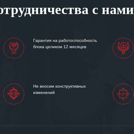
трудничества с нами
ситуациях.
им сложившиеся между
иями открытые и
партнерские отношения и
ем «Инженерной компании
Гарантия на работоспособность
т успеха и процветания.
блока целиком 12 месяцев
Не вносим конструктивных
изменений