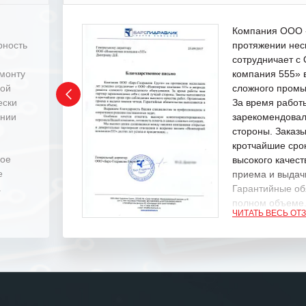
Компания ООО «
рность
протяжении нес
сотрудничает 
емонту
компания 555» 
ной
сложного промы
ески
За время работ
ении
зарекомендовал
стороны. Заказ
кротчайшие сро
ное
высокого качест
е
приема и выдачи
.
Гарантийные об
полном объеме
ЧИТАТЬ ВЕСЬ ОТ
Выражаем благ
специалистам з
оперативное ре
Особенно хочет
клиентоориенти