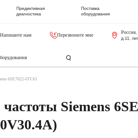
Предиктивная
Поставка
диагностика
оборудования
Россия
,
Напишите нам
Перезвоните мне
д.11, ли
резольверы
Контроллеры, блоки управления
Панели оператора, промышленные мониторы
Прочая промышленная электроника
Промышленные пульты уп
Серверные материнские платы
mens 6SE7022-6TC61
 частоты Siemens 6SE
0V30.4A)