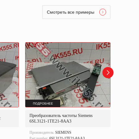
Смотреть все примеры
ПОДРОБНЕЕ
ПОДРОБ
Преобразователь частоты Siemens
Преобраз
с
6SL3121-1TE21-8AA3
6SN1124
Производитель:
SIEMENS
Производи
Part number:
6SL3121-1TE21-8AA3.
Part numbe