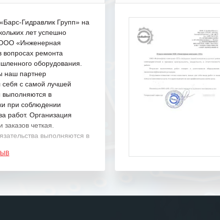
Барс-Гидравлик Групп» на
кольких лет успешно
с ООО «Инженерная
в вопросах ремонта
шленного оборудования.
ы наш партнер
 себя с самой лучшей
ы выполняются в
ки при соблюдении
ва работ. Организация
 заказов четкая.
язательства выполняются в
.
ЗЫВ
одарность Вашим
а профессионализм и
шение поставленных задач.
ся отметить высокую
рованность персонала