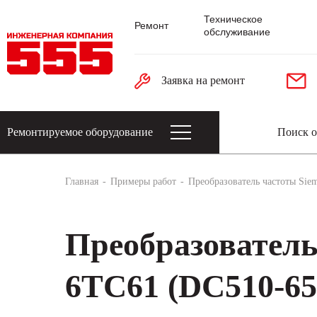
Техническое
Ремонт
обслуживание
Заявка на ремонт
Ремонтируемое оборудование
Датчики: энкодеры, тахогенераторы, 
Главная
Примеры работ
Преобразователь частоты Sie
Преобразователь
6TC61 (DC510-65