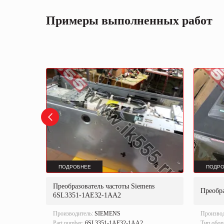
Примеры выполненных работ
ПОДРОБНЕЕ
ПОДРО
ens
Преобразователь частоты Siemens
Преобра
Z
6SL3351-1AE32-1AA2
Производитель:
SIEMENS
Произво
Part number:
6SL3351-1AE32-1AA2.
Тип обор