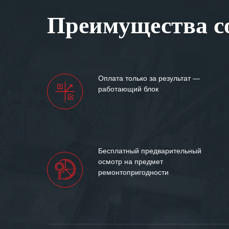
Вашей компании
Преимущества со
самых сложных 
Мы высоко цен
нашими компан
доверительные 
искренне жела
Оплата только за результат —
«555» долгих ле
работающий блок
Бесплатный предварительный
осмотр на предмет
ремонтопригодности