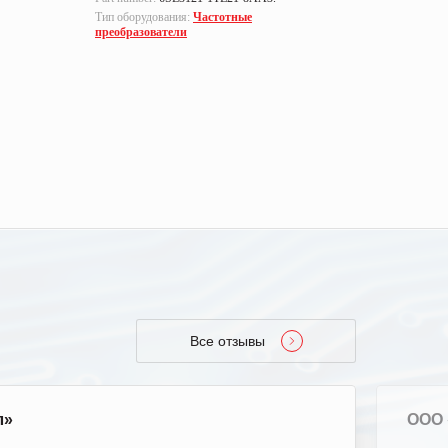
Тип оборудования:
Частотные
Тип оборуд
преобразователи
преобразо
Все отзывы
л»
ООО 