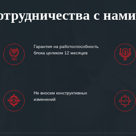
, готовность помочь в
трудничества с нами
ситуациях.
им сложившиеся между
иями открытые и
партнерские отношения и
ем «Инженерной компании
Гарантия на работоспособность
т успеха и процветания.
блока целиком 12 месяцев
Не вносим конструктивных
изменений