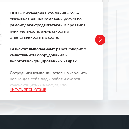
ООО «Инженерная компания «555»
оказывала нашей компании услуги по
ремонту электродвигателей и проявила
пунктуальность, аккуратность и
ответственность в работе.
Результат выполненных работ говорит о
качественном оборудовании и
высококвалифицированных кадрах.
Сотрудники компании готовы выполнить
новые для себя виды работ и оказать
консультационные услуги, что
ЧИТАТЬ ВЕСЬ ОТЗЫВ
характеризует их как профессионалов
своего дела.
Рекомендуем ООО «ИК «555» как
ответственного и надежного поставщика
услуг.