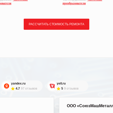
зователи
преобразователи
РАССЧИТАТЬ СТОИМОСТЬ РЕМОНТА
yandex.ru
yell.ru
4.7
97 отзывов
5
9 отзывов
ООО «СоюзМашМетал