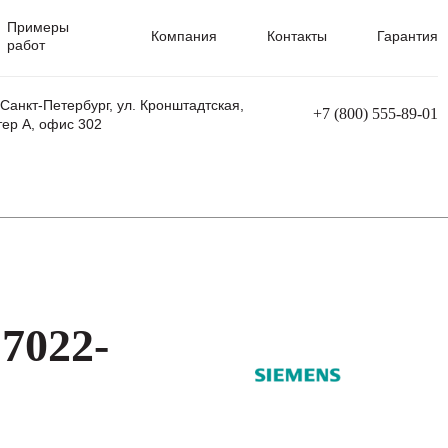
Примеры
Компания
Контакты
Гарантия
работ
 Санкт-Петербург, ул. Кронштадтская,
+7 (800) 555-89-01
тер А, офис 302
равления
Ремонт сварочных трансформаторов
Ремонт аппаратов плазменной резки
Ремонт сварочных полуавтоматов
Ремонт плазменных станков с ЧПУ
7022-