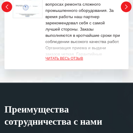
вопросах ремонта сложного
промышленного оборудования. За
время работы наш партнер
зарекомендовал себя с самой
лучшей стороны. Заказы
выполняются в кротчайшие сроки при
соблюдении высокого качества работ.
Организация приема и выдачи
заказов четкая. Гарантийные
ЧИТАТЬ ВЕСЬ ОТЗЫВ
обязательства выполняются в
полном объеме.
Выражаем благодарность Вашим
специалистам за профессионализм и
оперативное решение поставленных
задач.
Преимущества
Особенно хочется отметить высокую
клиентоориентированность
сотрудничества с нами
персонала Вашей компании,
готовность помочь в самых сложных