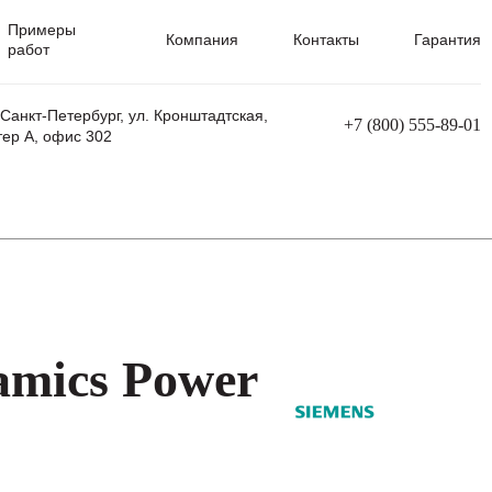
Примеры
Компания
Контакты
Гарантия
работ
 Санкт-Петербург, ул. Кронштадтская,
+7 (800) 555-89-01
тер А, офис 302
равления
Ремонт сварочных трансформаторов
Ремонт аппаратов плазменной резки
Ремонт сварочных полуавтоматов
Ремонт плазменных станков с ЧПУ
amics Power