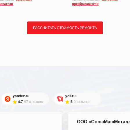
зователи
преобразователи
РАССЧИТАТЬ СТОИМОСТЬ РЕМОНТА
yandex.ru
yell.ru
4.7
97 отзывов
5
9 отзывов
ООО «СоюзМашМетал