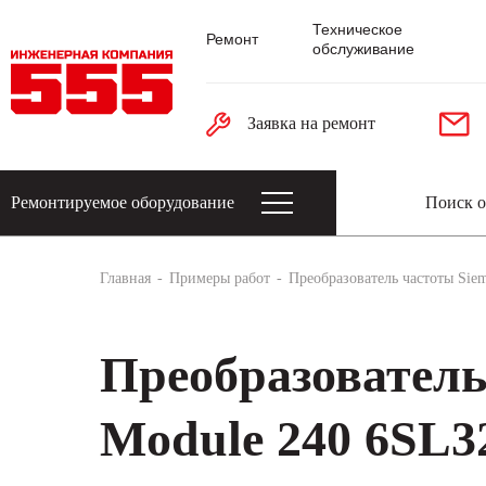
Техническое
Ремонт
обслуживание
Заявка на ремонт
Ремонтируемое оборудование
Датчики: энкодеры, тахогенераторы, 
Главная
Примеры работ
Преобразователь частоты Si
Преобразователь
Module 240 6SL