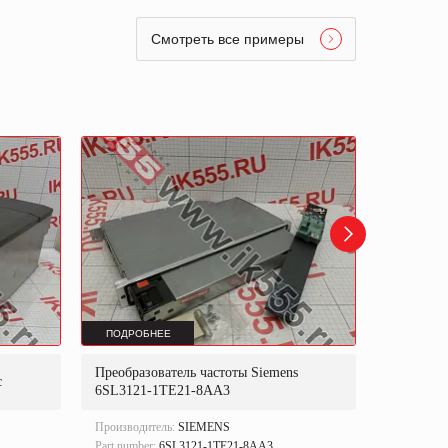
Смотреть все примеры
ПОДРОБНЕЕ
ПОДРОБ
Преобразователь частоты Siemens
Преобраз
с
6SL3121-1TE21-8AA3
6SN1124
Производитель:
SIEMENS
Производи
Part number:
6SL3121-1TE21-8AA3.
Part numbe