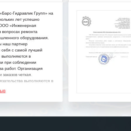
Барс-Гидравлик Групп» на
кольких лет успешно
с ООО «Инженерная
в вопросах ремонта
шленного оборудования.
ы наш партнер
 себя с самой лучшей
ы выполняются в
ки при соблюдении
ва работ. Организация
 заказов четкая.
язательства выполняются в
.
ЗЫВ
одарность Вашим
а профессионализм и
шение поставленных задач.
ся отметить высокую
рованность персонала