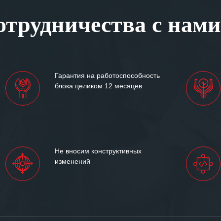
, готовность помочь в
трудничества с нами
ситуациях.
им сложившиеся между
иями открытые и
партнерские отношения и
ем «Инженерной компании
Гарантия на работоспособность
т успеха и процветания.
блока целиком 12 месяцев
Не вносим конструктивных
изменений