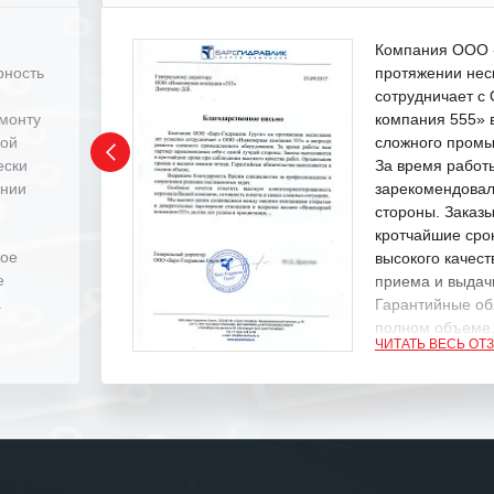
Компания ООО «
рность
протяжении нес
сотрудничает 
емонту
компания 555» 
ной
сложного промы
ески
За время работ
ении
зарекомендовал
стороны. Заказ
кротчайшие сро
ное
высокого качест
е
приема и выдачи
.
Гарантийные об
полном объеме
ЧИТАТЬ ВЕСЬ ОТ
Выражаем благ
специалистам з
оперативное ре
Особенно хочет
клиентоориенти