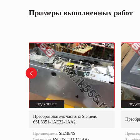
Примеры выполненных работ
ПОДРОБНЕЕ
ПОДРО
ens
Преобразователь частоты Siemens
Преобра
0.4A)
6SL3351-1AE32-1AA2
Производитель:
SIEMENS
Произво
Part number:
6SL3351-1AE32-1AA2.
Тип обор