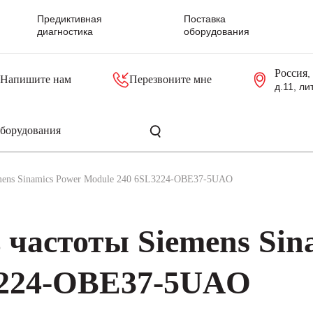
Предиктивная
Поставка
диагностика
оборудования
Россия
,
Напишите нам
Перезвоните мне
д.11, ли
резольверы
Контроллеры, блоки управления
Панели оператора, промышленные мониторы
Прочая промышленная электроника
Промышленные пульты уп
Серверные материнские платы
emens Sinamics Power Module 240 6SL3224-OBE37-5UAO
 частоты Siemens Sin
3224-OBE37-5UAO