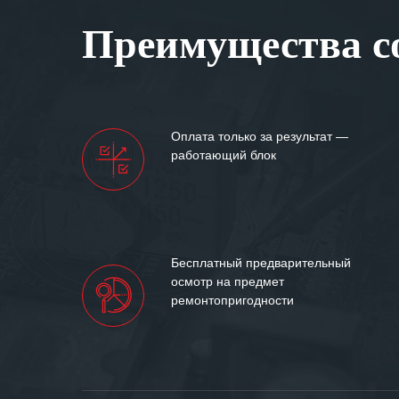
Вашей компании
Преимущества со
самых сложных 
Мы высоко цен
нашими компан
доверительные 
искренне жела
Оплата только за результат —
«555» долгих ле
работающий блок
Бесплатный предварительный
осмотр на предмет
ремонтопригодности