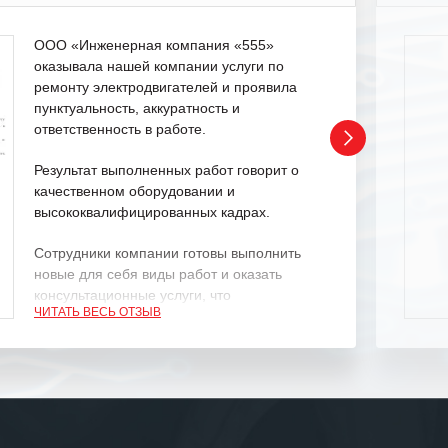
ООО «Инженерная компания «555»
оказывала нашей компании услуги по
ремонту электродвигателей и проявила
пунктуальность, аккуратность и
ответственность в работе.
Результат выполненных работ говорит о
качественном оборудовании и
высококвалифицированных кадрах.
Сотрудники компании готовы выполнить
новые для себя виды работ и оказать
консультационные услуги, что
ЧИТАТЬ ВЕСЬ ОТЗЫВ
характеризует их как профессионалов
своего дела.
Рекомендуем ООО «ИК «555» как
ответственного и надежного поставщика
услуг.