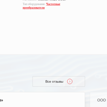
Тип оборудования:
Частотные
Тип оборуд
преобразователи
преобразо
Все отзывы
л»
ООО 