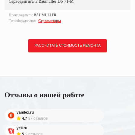
Серводвигатель Baumuller DS 71-M
Производитель:
BAUMULLER
Тип оборудования:
Сервомоторы
РАССЧИТАТЬ СТОИМОСТЬ РЕМОНТА
Отзывы о нашей работе
yandex.ru
4.7
97 отзывов
yell.ru
5
9 отзывов