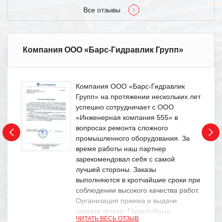
Все отзывы
Компания ООО «Барс-Гидравлик Групп»
Компания ООО «Барс-Гидравлик
Групп» на протяжении нескольких лет
успешно сотрудничает с ООО
«Инженерная компания 555» в
вопросах ремонта сложного
промышленного оборудования. За
время работы наш партнер
зарекомендовал себя с самой
лучшей стороны. Заказы
выполняются в кротчайшие сроки при
соблюдении высокого качества работ.
Организация приема и выдачи
заказов четкая. Гарантийные
ЧИТАТЬ ВЕСЬ ОТЗЫВ
обязательства выполняются в