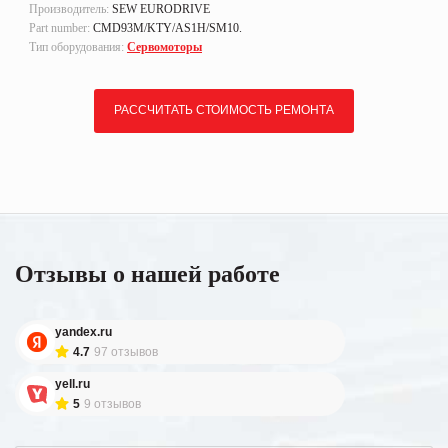
Производитель:
SEW EURODRIVE
Part number:
CMD93M/KTY/AS1H/SM10.
Тип оборудования:
Сервомоторы
РАССЧИТАТЬ СТОИМОСТЬ РЕМОНТА
Отзывы о нашей работе
yandex.ru
4.7
97 отзывов
yell.ru
5
9 отзывов