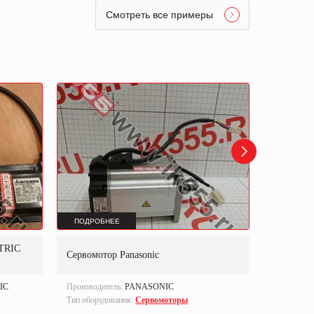
Смотреть все примеры
ПОДРОБНЕЕ
ПОДРОБ
TRIC
Сервомо
Сервомотор Panasonic
(CMD93M
IC
Производитель:
PANASONIC
Производи
Тип оборудования:
Сервомоторы
Part numbe
Тип оборуд