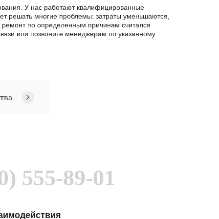
ования. У нас работают квалифицированные
яет решать многие проблемы: затраты уменьшаются,
и ремонт по определенным причинам считался
язи или позвоните менеджерам по указанному
тва
0) 555-89-01
заимодействия