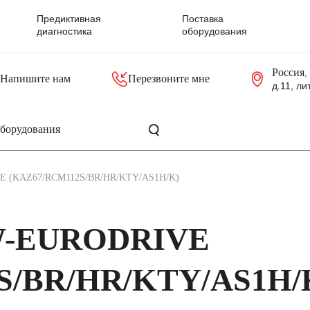
Предиктивная
Поставка
диагностика
оборудования
Россия
,
Напишите нам
Перезвоните мне
д.11, ли
резольверы
Контроллеры, блоки управления
Панели оператора, промышленные мониторы
Прочая промышленная электроника
Промышленные пульты уп
Серверные материнские платы
E (KAZ67/RCM112S/BR/HR/KTY/AS1H/K)
EW-EURODRIVE
S/BR/HR/KTY/AS1H/