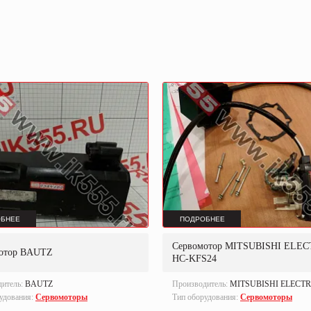
БНЕЕ
ПОДРОБНЕЕ
Сервомотор MITSUBISHI ELEC
отор BAUTZ
HC-KFS24
дитель:
BAUTZ
Производитель:
MITSUBISHI ELECTR
удования:
Сервомоторы
Тип оборудования:
Сервомоторы