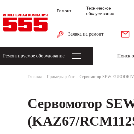
Техническое
Ремонт
обслуживание
Заявка на ремонт
Ремонтируемое оборудование
Датчики: энкодеры, тахогенераторы, 
Главная
Примеры работ
Сервомотор SEW-EURODRIV
Сервомотор S
(KAZ67/RCM112