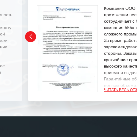
Компания ООО «
рность
протяжении нес
сотрудничает 
емонту
компания 555» 
ной
сложного промы
ески
За время работ
ении
зарекомендовал
стороны. Заказ
кротчайшие сро
ное
высокого качест
е
приема и выдачи
.
Гарантийные об
полном объеме
ЧИТАТЬ ВЕСЬ ОТ
Выражаем благ
специалистам з
оперативное ре
Особенно хочет
клиентоориенти
Вашей компании