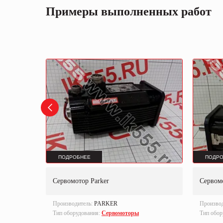
Примеры выполненных работ
ПОДРОБНЕЕ
ПОДРО
Сервомотор Parker
Сервом
RIC
Производитель:
PARKER
Произво
Тип оборудования:
Сервомоторы
Тип обор