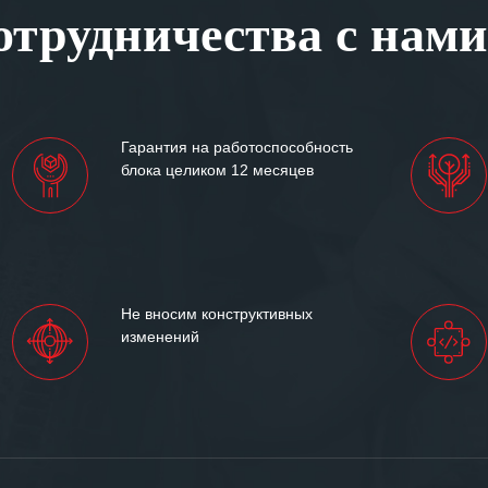
трудничества с нами
ситуациях.
им сложившиеся между
иями открытые и
партнерские отношения и
ем «Инженерной компании
Гарантия на работоспособность
т успеха и процветания.
блока целиком 12 месяцев
Не вносим конструктивных
изменений