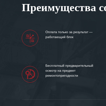
Преимущества со
самых сложных 
Мы высоко цен
нашими компан
доверительные 
искренне жела
Оплата только за результат —
«555» долгих ле
работающий блок
Бесплатный предварительный
осмотр на предмет
ремонтопригодности