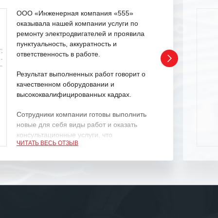
ООО «Инженерная компания «555»
оказывала нашей компании услуги по
ремонту электродвигателей и проявила
пунктуальность, аккуратность и
ответственность в работе.
Результат выполненных работ говорит о
качественном оборудовании и
высококвалифицированных кадрах.
Сотрудники компании готовы выполнить
новые для себя виды работ и оказать
консультационные услуги, что
ЧИТАТЬ ВЕСЬ ОТЗЫВ
характеризует их как профессионалов
своего дела.
Рекомендуем ООО «ИК «555» как
ответственного и надежного поставщика
услуг.