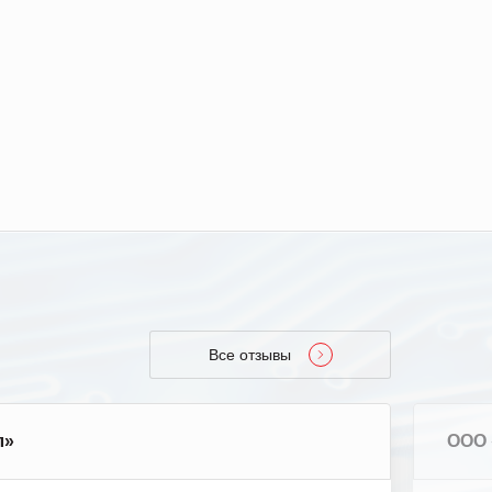
Все отзывы
л»
ООО 