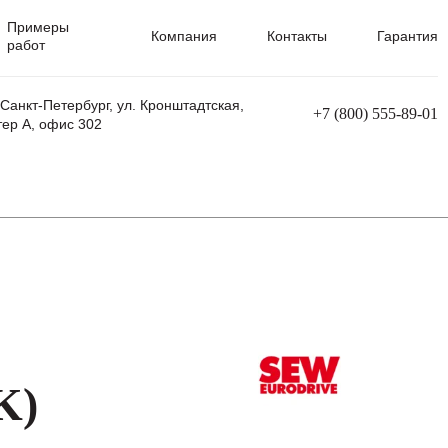
Примеры
Компания
Контакты
Гарантия
работ
 Санкт-Петербург, ул. Кронштадтская,
+7 (800) 555-89-01
тер А, офис 302
равления
Ремонт сварочных трансформаторов
Ремонт аппаратов плазменной резки
Ремонт сварочных полуавтоматов
Ремонт плазменных станков с ЧПУ
K)