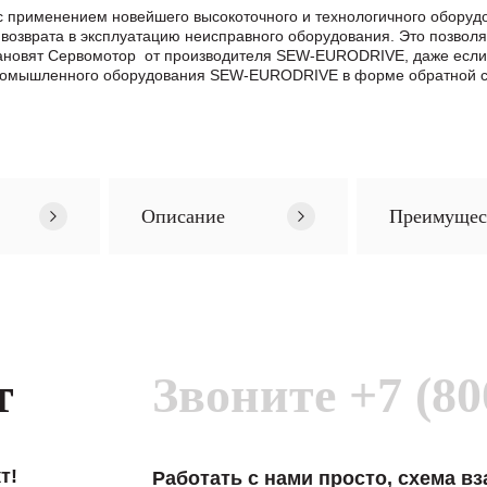
с применением новейшего высокоточного и технологичного оборуд
возврата в эксплуатацию неисправного оборудования. Это позвол
становят Сервомотор от производителя SEW-EURODRIVE, даже есл
промышленного оборудования SEW-EURODRIVE в формe обратной св
Описание
Преимущес
т
Звоните
+7 (80
т!
Работать с нами просто, схема в