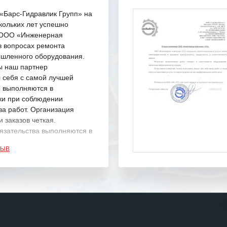
Барс-Гидравлик Групп» на
кольких лет успешно
с ООО «Инженерная
в вопросах ремонта
шленного оборудования.
ы наш партнер
 себя с самой лучшей
ы выполняются в
ки при соблюдении
ва работ. Организация
 заказов четкая.
язательства выполняются в
.
ЗЫВ
одарность Вашим
а профессионализм и
шение поставленных задач.
ся отметить высокую
рованность персонала
, готовность помочь в