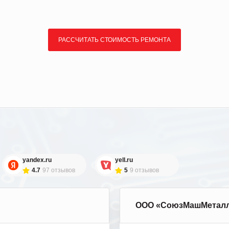
РАССЧИТАТЬ СТОИМОСТЬ РЕМОНТА
yandex.ru
yell.ru
4.7
97 отзывов
5
9 отзывов
ООО «СоюзМашМетал