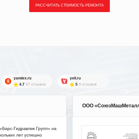
РАССЧИТАТЬ СТОИМОСТЬ РЕМОНТА
yandex.ru
yell.ru
4.7
97 отзывов
5
9 отзывов
ООО «СоюзМашМетал
Барс-Гидравлик Групп» на
кольких лет успешно