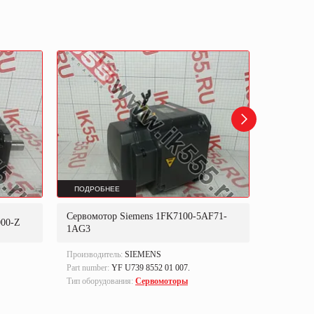
ПОДРОБНЕЕ
ПОДРОБ
Сервомотор Siemens 1FK7100-5AF71-
Сервомо
000-Z
1AG3
09DCA-Y
Производитель:
SIEMENS
Производи
Part number:
YF U739 8552 01 007.
Part numbe
Тип оборудования:
Сервомоторы
Тип оборуд