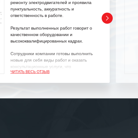
ремонту электродвигателей и проявила
пунктуальность, аккуратность и
ответственность в работе.
Результат выполненных работ говорит о
качественном оборудовании и
высококвалифицированных кадрах.
Сотрудники компании готовы выполнить
новые для себя виды работ и оказать
консультационные услуги, что
ЧИТАТЬ ВЕСЬ ОТЗЫВ
характеризует их как профессионалов
своего дела.
Рекомендуем ООО «ИК «555» как
ответственного и надежного поставщика
услуг.