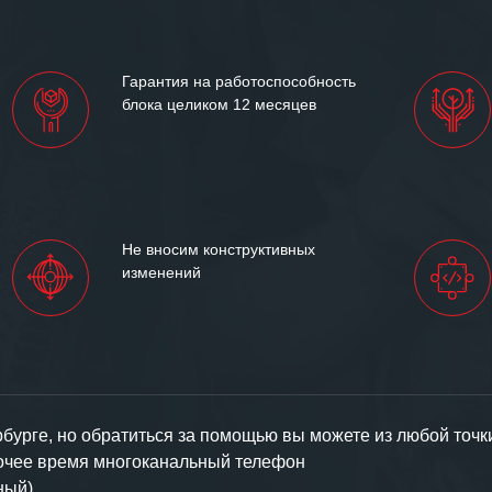
иями открытые и
партнерские отношения и
ем «Инженерной компании
Гарантия на работоспособность
т успеха и процветания.
блока целиком 12 месяцев
Не вносим конструктивных
изменений
урге, но обратиться за помощью вы можете из любой точк
бочее время многоканальный телефон
ный).