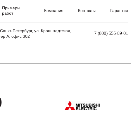
Примеры
Компания
Контакты
Гарантия
работ
 Санкт-Петербург, ул. Кронштадтская,
+7 (800) 555-89-01
тер А, офис 302
равления
Ремонт сварочных трансформаторов
Ремонт аппаратов плазменной резки
Ремонт сварочных полуавтоматов
Ремонт плазменных станков с ЧПУ
)