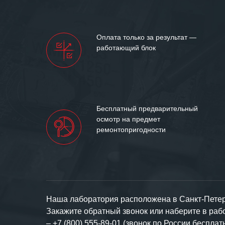
нашими компан
доверительные 
искренне жела
Оплата только за результат —
«555» долгих ле
работающий блок
Бесплатный предварительный
осмотр на предмет
ремонтопригодности
Наша лаборатория расположена в Санкт-Петерб
Закажите обратный звонок или наберите в ра
–
+7 (800) 555-89-01 (звонок по России бесплат