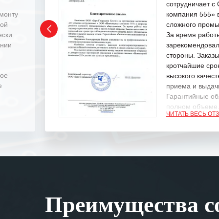
сотрудничает 
емонту
компания 555» 
ной
сложного промы
ески
За время работ
ении
зарекомендовал
стороны. Заказ
кротчайшие сро
ное
высокого качест
е
приема и выдачи
.
Гарантийные об
полном объеме
ЧИТАТЬ ВЕСЬ ОТ
Выражаем благ
специалистам з
оперативное ре
Особенно хочет
клиентоориенти
Вашей компании
Преимущества со
самых сложных 
Мы высоко цен