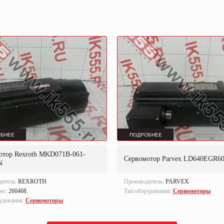
БНЕЕ
ПОДРОБНЕЕ
отор Rexroth MKD071B-061-
Сервомотор Parvex LD640EGR6
N
дитель:
REXROTH
Производитель:
PARVEX
ber:
260468.
Тип оборудования:
Сервомоторы
удования:
Сервомоторы