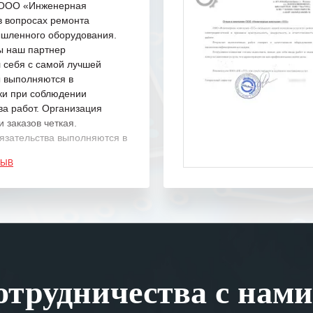
с ООО «Инженерная
в вопросах ремонта
шленного оборудования.
ы наш партнер
 себя с самой лучшей
ы выполняются в
ки при соблюдении
ва работ. Организация
 заказов четкая.
язательства выполняются в
.
ЗЫВ
одарность Вашим
а профессионализм и
шение поставленных задач.
ся отметить высокую
рованность персонала
, готовность помочь в
трудничества с нами
ситуациях.
им сложившиеся между