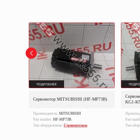
ПОДРОБНЕЕ
ПОДРО
-KE73W1-
Сервом
Сервомотор MITSUBISHI (HF-MP73B)
KG1-K
Производитель:
MITSUBISHI
Произво
Part number:
HF-MP73B.
Part num
Тип оборудования:
Сервомоторы
Тип обор