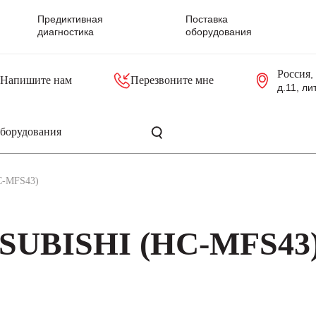
Предиктивная
Поставка
диагностика
оборудования
Россия
,
Напишите нам
Перезвоните мне
д.11, ли
резольверы
Контроллеры, блоки управления
Панели оператора, промышленные мониторы
Прочая промышленная электроника
Промышленные пульты уп
Серверные материнские платы
C-MFS43)
SUBISHI (HC-MFS43