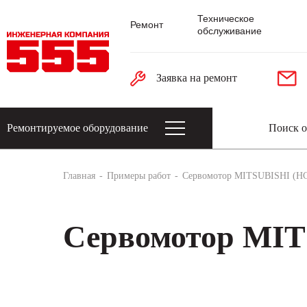
Техническое
Ремонт
обслуживание
Заявка на ремонт
Ремонтируемое оборудование
Датчики: энкодеры, тахогенераторы, 
Главная
Примеры работ
Сервомотор MITSUBISHI (H
Сервомотор MIT