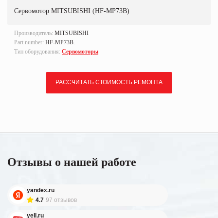
Сервомотор MITSUBISHI (HF-MP73B)
Производитель:
MITSUBISHI
Part number:
HF-MP73B.
Тип оборудования:
Сервомоторы
РАССЧИТАТЬ СТОИМОСТЬ РЕМОНТА
Отзывы о нашей работе
yandex.ru
4.7
97 отзывов
yell.ru