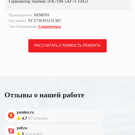
Сервомотор Siemens 1FK7100-5AF71-1AG3
Производитель:
SIEMENS
Part number:
YF U739 8552 01 007.
Тип оборудования:
Сервомоторы
РАССЧИТАТЬ СТОИМОСТЬ РЕМОНТА
Отзывы о нашей работе
yandex.ru
4.7
97 отзывов
yell.ru
5
9 отзывов