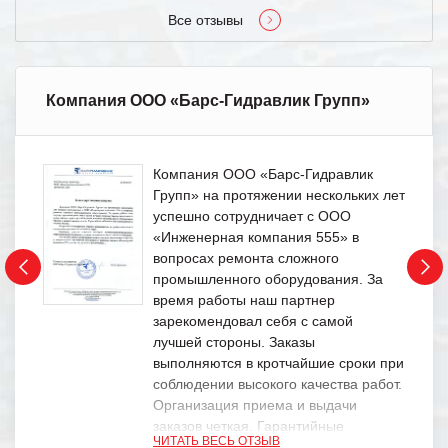
Все отзывы
Компания ООО «Барс-Гидравлик Групп»
Компания ООО «Барс-Гидравлик
Групп» на протяжении нескольких лет
успешно сотрудничает с ООО
«Инженерная компания 555» в
вопросах ремонта сложного
промышленного оборудования. За
время работы наш партнер
зарекомендовал себя с самой
лучшей стороны. Заказы
выполняются в кротчайшие сроки при
соблюдении высокого качества работ.
Организация приема и выдачи
заказов четкая. Гарантийные
ЧИТАТЬ ВЕСЬ ОТЗЫВ
обязательства выполняются в