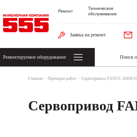
Техническое
Ремонт
обслуживание
Заявка на ремонт
Ремонтируемое оборудование
Датчики: энкодеры, тахогенераторы, 
Главная
Примеры работ
Сервопривод FANUC A06B-6
Сервопривод FA