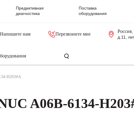
Предиктивная
Поставка
диагностика
оборудования
Россия
,
Напишите нам
Перезвоните мне
д.11, ли
резольверы
Контроллеры, блоки управления
Панели оператора, промышленные мониторы
Прочая промышленная электроника
Промышленные пульты уп
Серверные материнские платы
134-H203#A
NUC A06B-6134-H203