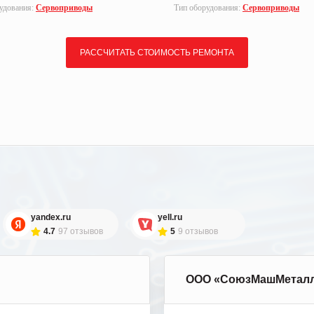
удования:
Сервоприводы
Тип оборудования:
Сервоприводы
РАССЧИТАТЬ СТОИМОСТЬ РЕМОНТА
yandex.ru
yell.ru
4.7
97 отзывов
5
9 отзывов
ООО «СоюзМашМетал