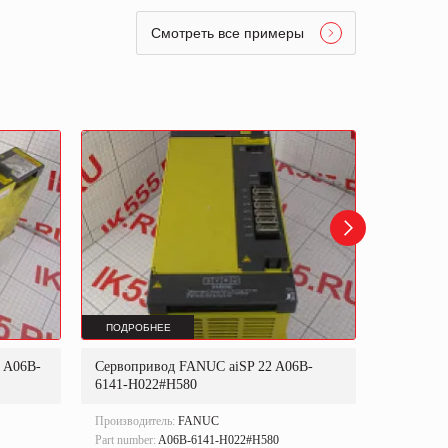
Смотреть все примеры
ПОДРОБНЕЕ
ПОДРОБ
 A06B-
Сервопривод FANUC aiSP 22 A06B-
Сервопри
6141-H022#H580
A06B-61
Производитель:
FANUC
Производи
Part number:
A06B-6141-H022#H580
Part number