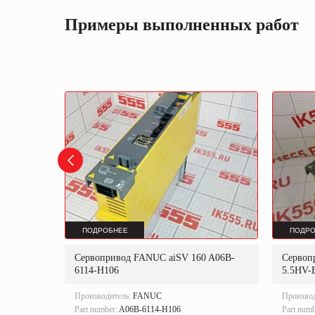
Примеры выполненных работ
ПОДРОБНЕЕ
ПОДРО
06B-
Сервопривод FANUC aiSV 160 A06B-
Сервоп
6114-H106
5.5HV-
Производитель:
FANUC
Произво
Part number:
A06B-6114-H106
Part num