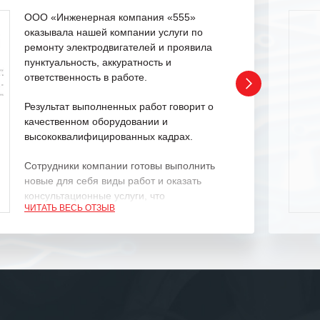
ООО «Инженерная компания «555»
оказывала нашей компании услуги по
ремонту электродвигателей и проявила
пунктуальность, аккуратность и
ответственность в работе.
Результат выполненных работ говорит о
качественном оборудовании и
высококвалифицированных кадрах.
Сотрудники компании готовы выполнить
новые для себя виды работ и оказать
консультационные услуги, что
ЧИТАТЬ ВЕСЬ ОТЗЫВ
характеризует их как профессионалов
своего дела.
Рекомендуем ООО «ИК «555» как
ответственного и надежного поставщика
услуг.