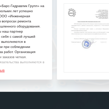
Барс-Гидравлик Групп» на
кольких лет успешно
с ООО «Инженерная
в вопросах ремонта
шленного оборудования.
ы наш партнер
 себя с самой лучшей
ы выполняются в
ки при соблюдении
ва работ. Организация
 заказов четкая.
язательства выполняются в
.
ЗЫВ
одарность Вашим
а профессионализм и
шение поставленных задач.
ся отметить высокую
рованность персонала
, готовность помочь в