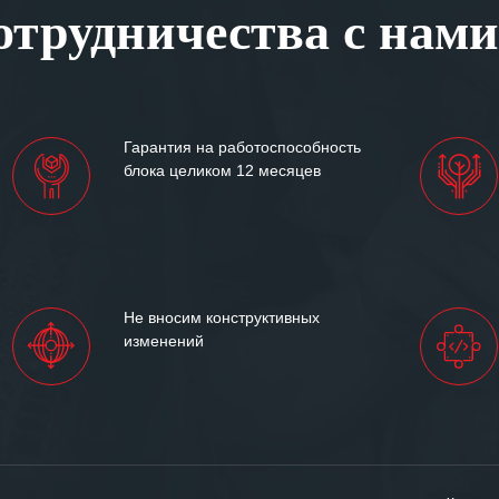
трудничества с нами
ситуациях.
им сложившиеся между
иями открытые и
партнерские отношения и
ем «Инженерной компании
Гарантия на работоспособность
т успеха и процветания.
блока целиком 12 месяцев
Не вносим конструктивных
изменений