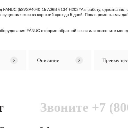
д FANUC βiSVSP4040-15 A06B-6134-H203#A в работу, однозначно,
существляется за короткий срок до 5 дней. После ремонта мы даё
борудования FANUC в формe обратной связи или позвоните менед
Описание
Преимущес
т
Звоните
+7 (80