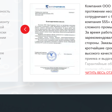
Компания ООО «
рность
протяжении нес
сотрудничает 
емонту
компания 555» 
ной
сложного промы
ески
За время работ
ении
зарекомендовал
стороны. Заказ
кротчайшие сро
ное
высокого качест
е
приема и выдачи
.
Гарантийные об
полном объеме
ЧИТАТЬ ВЕСЬ ОТ
Выражаем благ
специалистам з
оперативное ре
Особенно хочет
клиентоориенти
Вашей компании