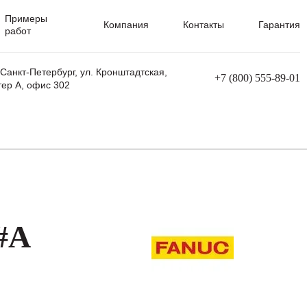
Примеры
Компания
Контакты
Гарантия
работ
 Санкт-Петербург, ул. Кронштадтская,
+7 (800) 555-89-01
тер А, офис 302
равления
Ремонт сварочных трансформаторов
Ремонт аппаратов плазменной резки
Ремонт сварочных полуавтоматов
Ремонт плазменных станков с ЧПУ
#A