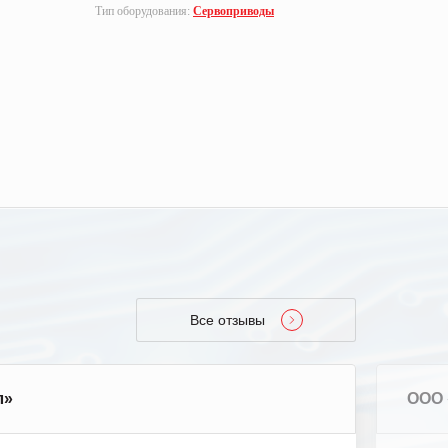
Тип оборудования:
Сервоприводы
Тип оборуд
Все отзывы
л»
ООО 