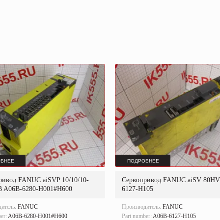
БНЕЕ
ПОДРОБНЕЕ
ривод FANUC aiSVP 10/10/10-
Сервопривод FANUC aiSV 80HV
B A06B-6280-H001#H600
6127-H105
дитель:
FANUC
Производитель:
FANUC
ber:
A06B-6280-H001#H600
Part number:
A06B-6127-H105