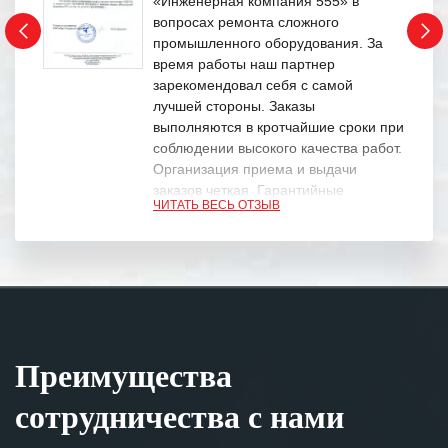
«Инженерная компания 555» в
вопросах ремонта сложного
промышленного оборудования. За
время работы наш партнер
зарекомендовал себя с самой
лучшей стороны. Заказы
выполняются в кротчайшие сроки при
соблюдении высокого качества работ.
Организация приема и выдачи
заказов четкая. Гарантийные
ЧИТАТЬ ВЕСЬ ОТЗЫВ
обязательства выполняются в
полном объеме.
Выражаем благодарность Вашим
специалистам за профессионализм и
оперативное решение поставленных
задач.
Преимущества
Особенно хочется отметить высокую
клиентоориентированность
сотрудничества с нами
персонала Вашей компании,
готовность помочь в самых сложных