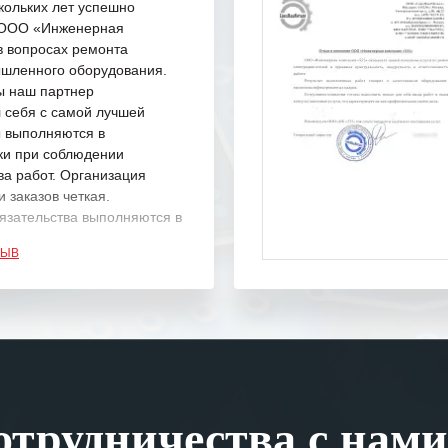
кольких лет успешно
с ООО «Инженерная
в вопросах ремонта
шленного оборудования.
ы наш партнер
 себя с самой лучшей
ы выполняются в
ки при соблюдении
ва работ. Организация
 заказов четкая.
язательства выполняются в
.
ЗЫВ
одарность Вашим
а профессионализм и
шение поставленных задач.
ся отметить высокую
рованность персонала
, готовность помочь в
трудничества с нами
ситуациях.