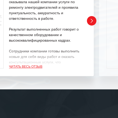
оказывала нашей компании услуги по
ремонту электродвигателей и проявила
пунктуальность, аккуратность и
ответственность в работе.
Результат выполненных работ говорит о
качественном оборудовании и
высококвалифицированных кадрах.
Сотрудники компании готовы выполнить
новые для себя виды работ и оказать
консультационные услуги, что
ЧИТАТЬ ВЕСЬ ОТЗЫВ
характеризует их как профессионалов
своего дела.
Рекомендуем ООО «ИК «555» как
ответственного и надежного поставщика
услуг.