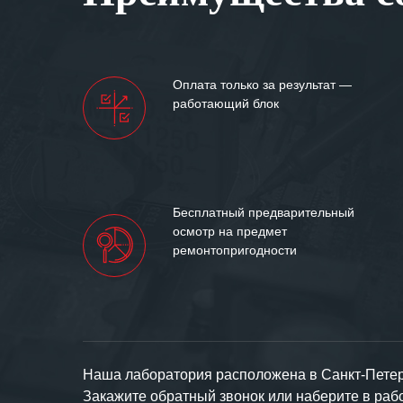
Мы высоко цен
нашими компан
доверительные 
искренне жела
Оплата только за результат —
«555» долгих ле
работающий блок
Бесплатный предварительный
осмотр на предмет
ремонтопригодности
Наша лаборатория расположена в Санкт-Петерб
Закажите обратный звонок или наберите в ра