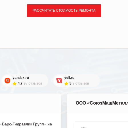
РАССЧИТАТЬ СТОИМОСТЬ РЕМОНТА
yandex.ru
yell.ru
4.7
97 отзывов
5
9 отзывов
ООО «СоюзМашМетал
Барс-Гидравлик Групп» на