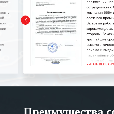
рность
протяжении нес
сотрудничает 
емонту
компания 555» 
ной
сложного промы
ески
За время работ
ении
зарекомендовал
стороны. Заказ
кротчайшие сро
ное
высокого качест
е
приема и выдачи
.
Гарантийные об
полном объеме
ЧИТАТЬ ВЕСЬ ОТ
Выражаем благ
специалистам з
оперативное ре
Особенно хочет
клиентоориенти
Вашей компании
Преимущества со
самых сложных 