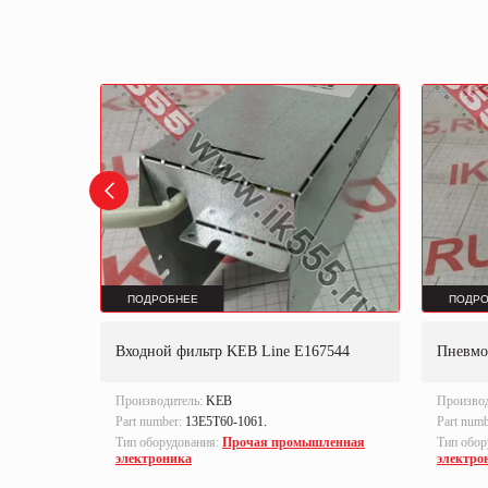
ПОДРОБНЕЕ
ПОДРО
Входной фильтр KEB Line E167544
Пневмо
Производитель:
KEB
Произво
Part number:
13E5T60-1061.
Part num
ленная
Тип оборудования:
Прочая промышленная
Тип обор
электроника
электро