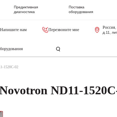
Предиктивная
Поставка
диагностика
оборудования
Россия
,
Напишите нам
Перезвоните мне
д.11, ли
резольверы
Контроллеры, блоки управления
Панели оператора, промышленные мониторы
Прочая промышленная электроника
Промышленные пульты уп
Серверные материнские платы
11-1520C-02
Novotron ND11-1520C