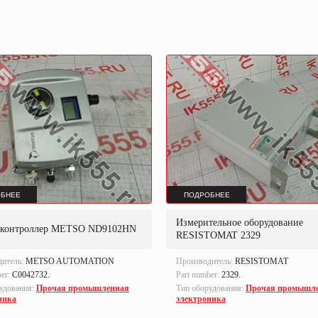
БНЕЕ
ПОДРОБНЕЕ
Измерительное оборудование
контроллер METSO ND9102HN
RESISTOMAT 2329
дитель:
METSO AUTOMATION
Производитель:
RESISTOMAT
ber:
С0042732.
Part number:
2329.
удования:
Прочая промышленная
Тип оборудования:
Прочая промышл
ника
электроника