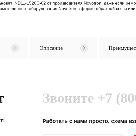
тановят ND11-1520C-02 от производителя Novotron, даже если ре
омышленного оборудования Novotron в формe обратной связи или
Описание
Преимущес
т
Звоните
+7 (80
т!
Работать с нами просто, схема в