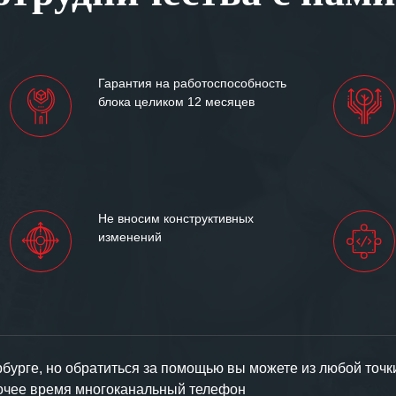
им сложившиеся между
иями открытые и
партнерские отношения и
ем «Инженерной компании
Гарантия на работоспособность
т успеха и процветания.
блока целиком 12 месяцев
Не вносим конструктивных
изменений
урге, но обратиться за помощью вы можете из любой точк
бочее время многоканальный телефон