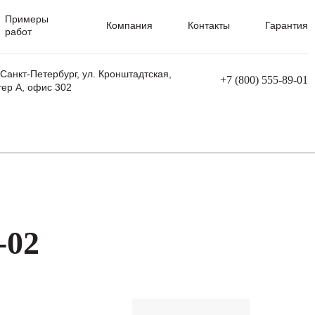
Примеры
Компания
Контакты
Гарантия
работ
 Санкт-Петербург, ул. Кронштадтская,
+7 (800) 555-89-01
тер А, офис 302
равления
Ремонт сварочных трансформаторов
Ремонт аппаратов плазменной резки
Ремонт сварочных полуавтоматов
Ремонт плазменных станков с ЧПУ
-02