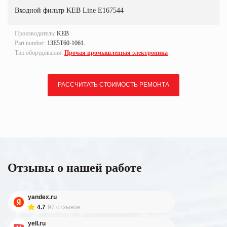
Входной фильтр KEB Line E167544
Производитель:
KEB
Part number:
13E5T60-1061.
Тип оборудования:
Прочая промышленная электроника
РАССЧИТАТЬ СТОИМОСТЬ РЕМОНТА
Отзывы о нашей работе
yandex.ru
4.7
97 отзывов
yell.ru