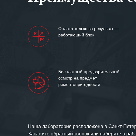
Мы высоко цен
нашими компан
доверительные 
искренне жела
Оплата только за результат —
«555» долгих ле
работающий блок
Бесплатный предварительный
осмотр на предмет
ремонтопригодности
Наша лаборатория расположена в Санкт-Петерб
Закажите обратный звонок или наберите в ра