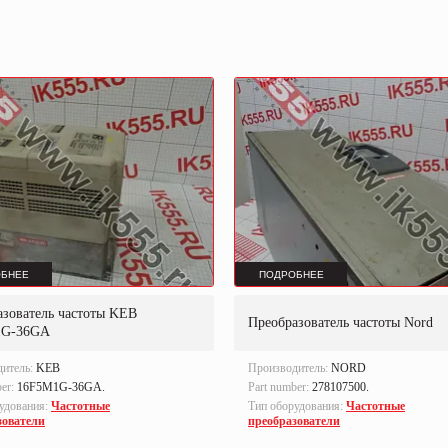
БНЕЕ
ПОДРОБНЕЕ
азователь частоты KEB
Преобразователь частоты Nord
1G-36GA
дитель:
KEB
Производитель:
NORD
ber:
16F5M1G-36GA.
Part number:
278107500.
удования:
Частотные
Тип оборудования:
Частотные
зователи
преобразователи