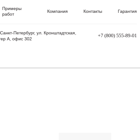
Примеры
Компания
Контакты
Гарантия
работ
 Санкт-Петербург, ул. Кронштадтская,
+7 (800) 555-89-01
тер А, офис 302
равления
Ремонт сварочных трансформаторов
Ремонт аппаратов плазменной резки
Ремонт сварочных полуавтоматов
Ремонт плазменных станков с ЧПУ