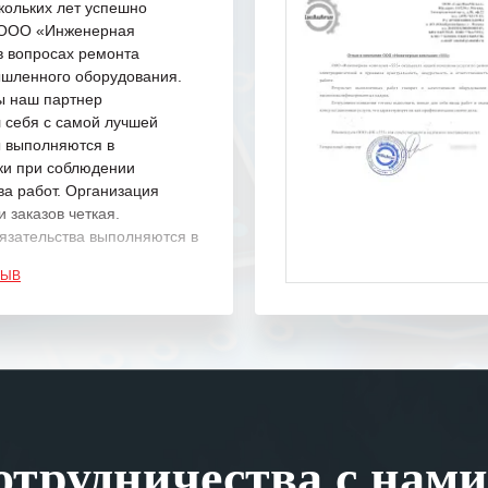
кольких лет успешно
с ООО «Инженерная
в вопросах ремонта
шленного оборудования.
ы наш партнер
 себя с самой лучшей
ы выполняются в
ки при соблюдении
ва работ. Организация
 заказов четкая.
язательства выполняются в
.
ЗЫВ
одарность Вашим
а профессионализм и
шение поставленных задач.
ся отметить высокую
рованность персонала
, готовность помочь в
трудничества с нами
ситуациях.