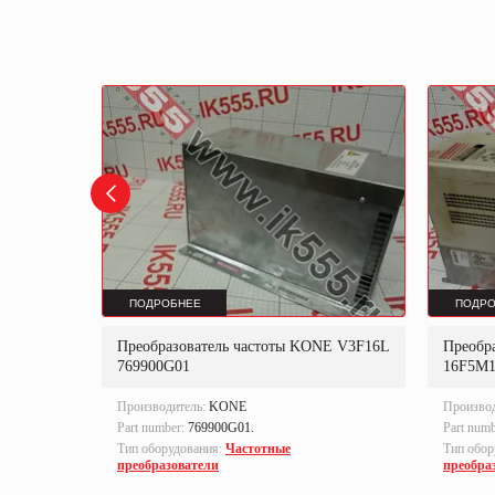
ПОДРОБНЕЕ
ПОДРО
Преобразователь частоты KONE V3F16L
Преобр
ert
769900G01
16F5M
Производитель:
KONE
Произво
Part number:
769900G01.
Part num
Тип оборудования:
Частотные
Тип обор
преобразователи
преобра