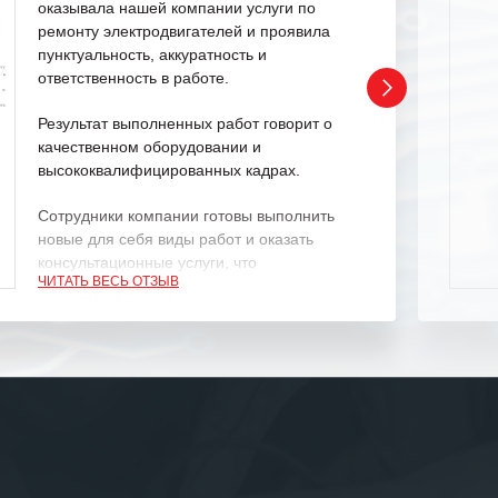
оказывала нашей компании услуги по
ремонту электродвигателей и проявила
пунктуальность, аккуратность и
ответственность в работе.
Результат выполненных работ говорит о
качественном оборудовании и
высококвалифицированных кадрах.
Сотрудники компании готовы выполнить
новые для себя виды работ и оказать
консультационные услуги, что
ЧИТАТЬ ВЕСЬ ОТЗЫВ
характеризует их как профессионалов
своего дела.
Рекомендуем ООО «ИК «555» как
ответственного и надежного поставщика
услуг.