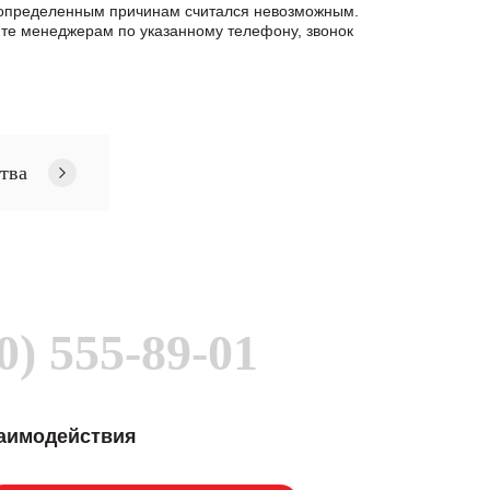
о определенным причинам считался невозможным.
те менеджерам по указанному телефону, звонок
тва
0) 555-89-01
заимодействия