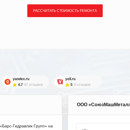
РАССЧИТАТЬ СТОИМОСТЬ РЕМОНТА
yandex.ru
yell.ru
4.7
97 отзывов
5
9 отзывов
ООО «СоюзМашМетал
Барс-Гидравлик Групп» на