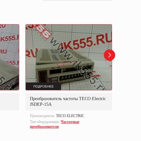
ПОДРОБНЕЕ
ПОДРОБ
Преобразователь частоты TECO Electric
Преобраз
JSDEP-15A
6SL3351
Производитель:
TECO ELECTRIC
Производи
Тип оборудования:
Частотные
Part numbe
преобразователи
Тип оборуд
преобразо