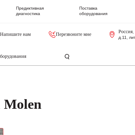
Предиктивная
Поставка
диагностика
оборудования
Россия
,
Напишите нам
Перезвоните мне
д.11, ли
резольверы
Контроллеры, блоки управления
Панели оператора, промышленные мониторы
Прочая промышленная электроника
Промышленные пульты уп
Серверные материнские платы
a Molen