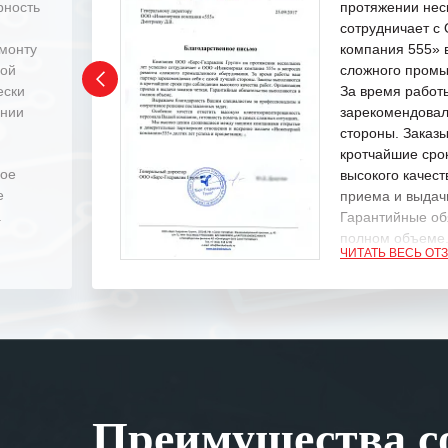
рность
протяжении нес
сотрудничает 
емонту
компания 555» 
ной
сложного промы
ески
За время работ
ении
зарекомендовал
стороны. Заказ
кротчайшие сро
ное
высокого качест
е
приема и выдачи
.
Гарантийные об
полном объеме
ЧИТАТЬ ВЕСЬ ОТ
Выражаем благ
специалистам з
оперативное ре
Особенно хочет
клиентоориенти
Вашей компании
Преимущества со
самых сложных 