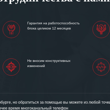
им сложившиеся между
иями открытые и
партнерские отношения и
ем «Инженерной компании
Гарантия на работоспособность
т успеха и процветания.
блока целиком 12 месяцев
Не вносим конструктивных
изменений
урге, но обратиться за помощью вы можете из любой точк
бочее время многоканальный телефон