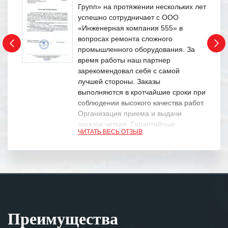
Групп» на протяжении нескольких лет
успешно сотрудничает с ООО
«Инженерная компания 555» в
вопросах ремонта сложного
промышленного оборудования. За
время работы наш партнер
зарекомендовал себя с самой
лучшей стороны. Заказы
выполняются в кротчайшие сроки при
соблюдении высокого качества работ.
Организация приема и выдачи
заказов четкая. Гарантийные
ЧИТАТЬ ВЕСЬ ОТЗЫВ
обязательства выполняются в
полном объеме.
Выражаем благодарность Вашим
специалистам за профессионализм и
оперативное решение поставленных
задач.
Преимущества
Особенно хочется отметить высокую