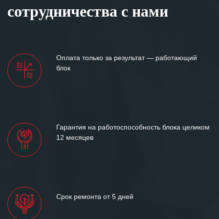
клиентоориентированность
сотрудничества с нами
персонала Вашей компании,
готовность помочь в самых сложных
ситуациях.
Мы высоко ценим сложившиеся
Оплата только за результат — работающий
между нашими компаниями открытые
блок
и доверительные партнерские
отношения и искренне желаем
«Инженерной компании «555» долгих
лет успеха и процветания.
Гарантия на работоспособность блока целиком
12 месяцев
Срок ремонта от 5 дней