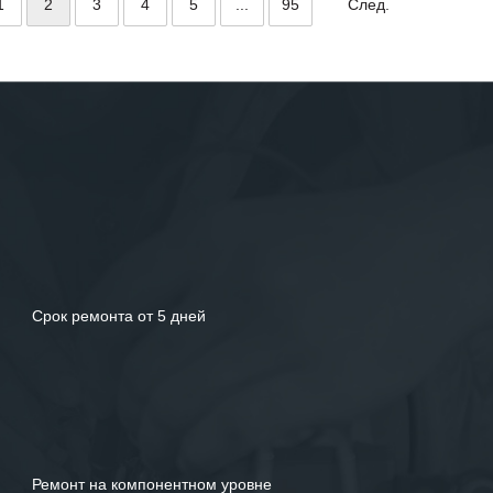
1
2
3
4
5
...
95
След.
Срок ремонта от 5 дней
Ремонт на компонентном уровне