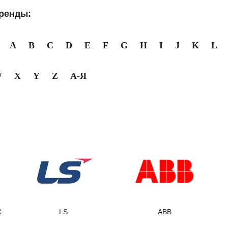
ренды:
A
B
C
D
E
F
G
H
I
J
K
L
W
X
Y
Z
А-Я
C
LS
ABB