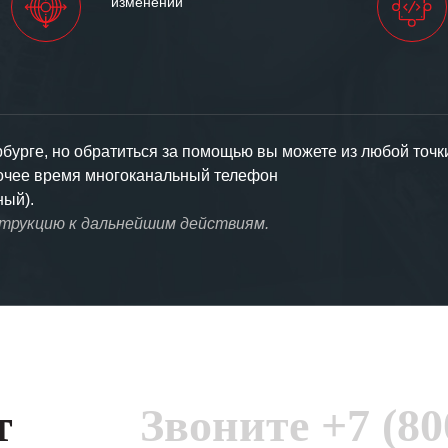
изменений
урге, но обратиться за помощью вы можете из любой точк
бочее время многоканальный телефон
ный).
струкцию к дальнейшим действиям.
т
Звоните
+7 (80