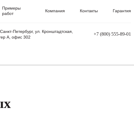
Примеры
Компания
Контакты
Гарантия
работ
 Санкт-Петербург, ул. Кронштадтская,
+7 (800) 555-89-01
тер А, офис 302
равления
Ремонт сварочных трансформаторов
Ремонт аппаратов плазменной резки
Ремонт сварочных полуавтоматов
Ремонт плазменных станков с ЧПУ
ых