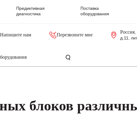
Предиктивная
Поставка
диагностика
оборудования
Россия
,
Напишите нам
Перезвоните мне
д.11, ли
резольверы
Контроллеры, блоки управления
Панели оператора, промышленные мониторы
Прочая промышленная электроника
Промышленные пульты уп
Серверные материнские платы
нных блоков различн