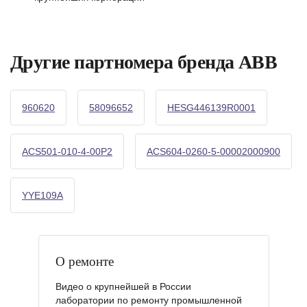
Другие партномера бренда ABB
960620
58096652
HESG446139R0001
ACS501-010-4-00P2
ACS604-0260-5-00002000900
YYE109A
О ремонте
Видео о крупнейшей в России
лаборатории по ремонту промышленной