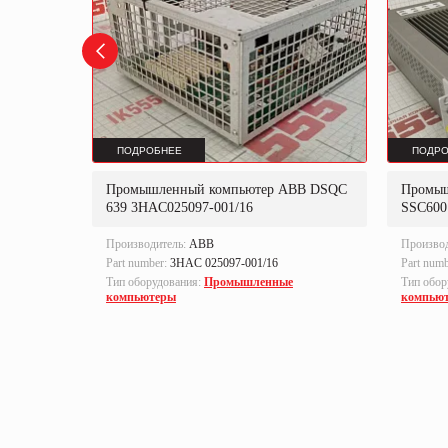
ПОДРОБНЕЕ
ПОДРО
Промышленный компьютер ABB DSQC
Промыш
OMRON
639 3HAC025097-001/16
SSC600
Производитель:
ABB
Произво
Part number:
3HAC 025097-001/16
Part num
Тип оборудования:
Промышленные
Тип обор
компьютеры
компью