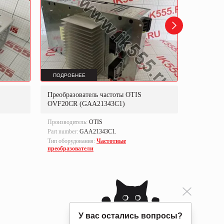
ПОДРОБНЕЕ
ПОДРОБ
Преобразователь частоты OTIS
Электрон
OVF20CR (GAA21343C1)
Производитель:
OTIS
Производи
Part number:
GAA21343C1.
Тип оборуд
Тип оборудования:
Частотные
преобразователи
У вас остались вопросы?