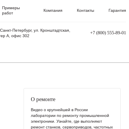
Примеры
Компания
Контакты
Гарантия
работ
 Санкт-Петербург, ул. Кронштадтская,
+7 (800) 555-89-01
тер А, офис 302
равления
Ремонт сварочных трансформаторов
Ремонт аппаратов плазменной резки
Ремонт сварочных полуавтоматов
Ремонт плазменных станков с ЧПУ
О ремонте
Видео о крупнейшей в России
лаборатории по ремонту промышленной
электроники. Узнайте, где выполняют
ремонт станков, сервоприводов, частотных