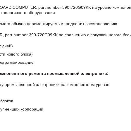
BOARD COMPUTER, part number 390-720G09KK на уровне компонен
хнологичного оборудования.
аемого обычно неремонтируемым, подлежит восстановлению.
art number 390-720G09KK по сравнению с покупкой нового блок
х дней)
ти нового блока)
программирование
компонентного ремонта промышленной электроники:
ту промышленной электроники на компонентном уровне
блоков
крупнейших корпораций