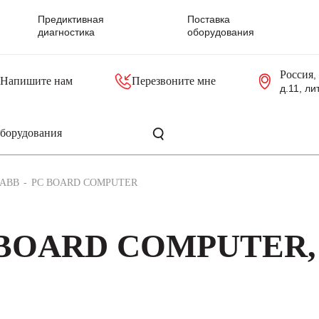
Предиктивная
Поставка
диагностика
оборудования
Россия
,
Напишите нам
Перезвоните мне
д.11, ли
резольверы
Контроллеры, блоки управления
Панели оператора, промышленные мониторы
Прочая промышленная электроника
Промышленные пульты уп
Серверные материнские платы
ABB
PC BOARD COMPUTER
C BOARD COMPUTER,