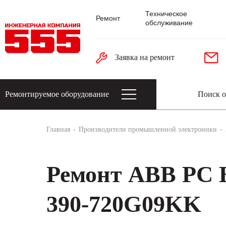
Техническое
Ремонт
обслуживание
Заявка на ремонт
Ремонтируемое оборудование
Датчики: энкодеры, тахогенераторы, 
Главная
Производители промышленной электроники
Ремонт ABB P
390-720G09KK