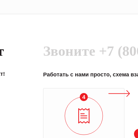
т
Звоните
+7 (80
т!
Работать с нами просто, схема в
4