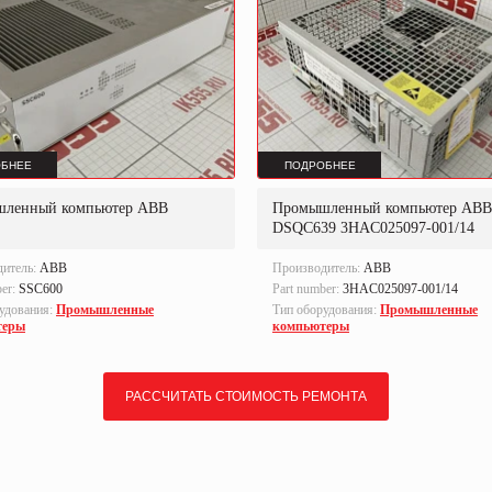
БНЕЕ
ПОДРОБНЕЕ
ленный компьютер ABB
Промышленный компьютер ABB
DSQC639 3HAC025097-001/14
дитель:
ABB
Производитель:
ABB
ber:
SSC600
Part number:
3HAC025097-001/14
удования:
Промышленные
Тип оборудования:
Промышленные
теры
компьютеры
РАССЧИТАТЬ СТОИМОСТЬ РЕМОНТА