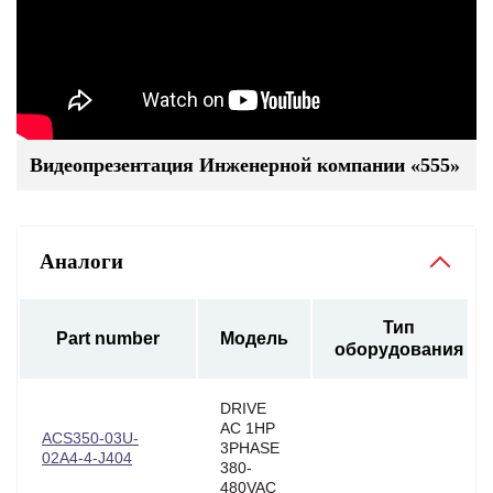
Видеопрезентация Инженерной компании «555»
Аналоги
Тип
Part number
Модель
оборудования
DRIVE
AC 1HP
ACS350-03U-
3PHASE
02A4-4-J404
380-
480VAC