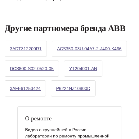
Другие партномера бренда ABB
3ADT312200R1
ACS350-03U-04A7-2-J400-K466
DCS800-S02-0520-05
YT204001-AN
3AFE61253424
P6224NZ10800D
О ремонте
Видео о крупнейшей в России
лаборатории по ремонту промышленной