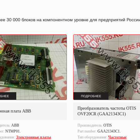
лее 30 000 блоков на компонентном уровне для предприятий Росс
БНЕЕ
ПОДРОБНЕЕ
Преобразователь частоты OTIS
онная плата ABB
OVF20CR (GAA21343C1)
дитель:
ABB
Производитель:
OTIS
ber:
NTMP01.
Part number:
GAA21343C1.
удования:
Электронные платы
Тип оборудования:
Частотные