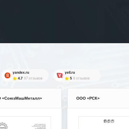
yandex.ru
yell.ru
4.7
97 отзывов
5
9 отзывов
 «СоюзМашМеталл»
ООО «РСК»