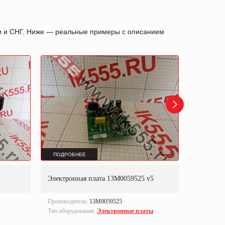
ии и СНГ. Ниже — реальные примеры с описанием
ПОДРОБНЕЕ
ПОДРОБ
Электронная плата 13M0059525 v5
Сервомо
Производитель:
13M0059525
Производи
Тип оборудования:
Электронные платы
Тип оборуд