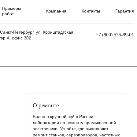
Примеры
Компания
Контакты
Гарантия
работ
 Санкт-Петербург, ул. Кронштадтская,
+7 (800) 555-89-01
тер А, офис 302
равления
Ремонт сварочных трансформаторов
Ремонт аппаратов плазменной резки
Ремонт сварочных полуавтоматов
Ремонт плазменных станков с ЧПУ
О ремонте
Видео о крупнейшей в России
лаборатории по ремонту промышленной
электроники. Узнайте, где выполняют
ремонт станков, сервоприводов, частотных