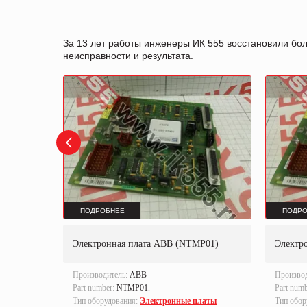
За 13 лет работы инженеры ИК 555 восстановили бо
неисправности и результата.
ПОДРОБНЕЕ
ПОДРО
ECTRIC
Электронная плата ABB (NTMP01)
Электр
TRIC
Производитель:
ABB
Произво
Part number:
NTMP01.
Part num
Тип оборудования:
Электронные платы
Тип обор