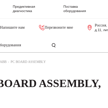
Предиктивная
Поставка
диагностика
оборудования
Россия
,
Напишите нам
Перезвоните мне
д.11, ли
резольверы
Контроллеры, блоки управления
Панели оператора, промышленные мониторы
Прочая промышленная электроника
Промышленные пульты уп
Серверные материнские платы
ABB
PC BOARD ASSEMBLY
 BOARD ASSEMBLY,