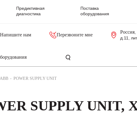
Предиктивная
Поставка
диагностика
оборудования
Россия
,
Напишите нам
Перезвоните мне
д.11, ли
резольверы
Контроллеры, блоки управления
Панели оператора, промышленные мониторы
Прочая промышленная электроника
Промышленные пульты уп
Серверные материнские платы
ABB
POWER SUPPLY UNIT
WER SUPPLY UNIT, X