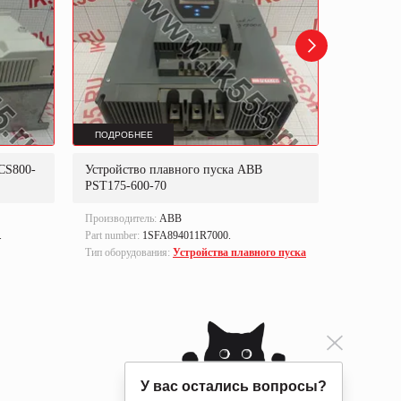
ПОДРОБНЕЕ
ПОДРОБ
CS800-
Устройство плавного пуска ABB
Блок уп
PST175-600-70
Производитель:
ABB
Производи
.
Part number:
1SFA894011R7000.
Part numbe
Тип оборудования:
Устройства плавного пуска
Тип оборуд
управлен
У вас остались вопросы?