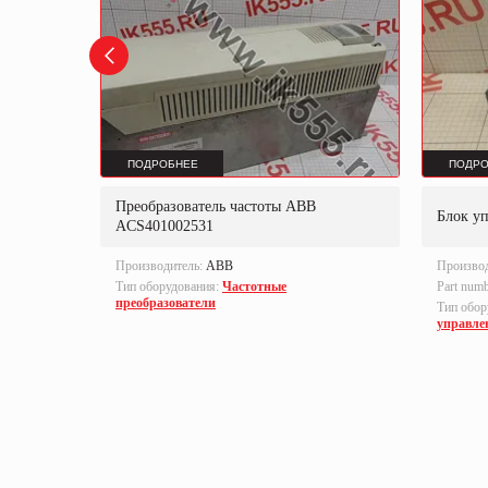
ПОДРОБНЕЕ
ПОДРО
Преобразователь частоты ABB
B-S
Блок у
ACS401002531
Производитель:
ABB
Произво
Тип оборудования:
Частотные
Part num
преобразователи
локи
Тип обор
управле