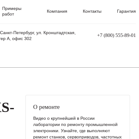
Примеры
Компания
Контакты
Гарантия
работ
 Санкт-Петербург, ул. Кронштадтская,
+7 (800) 555-89-01
тер А, офис 302
равления
Ремонт сварочных трансформаторов
Ремонт аппаратов плазменной резки
Ремонт сварочных полуавтоматов
Ремонт плазменных станков с ЧПУ
S-
О ремонте
Видео о крупнейшей в России
лаборатории по ремонту промышленной
электроники. Узнайте, где выполняют
ремонт станков, сервоприводов, частотных