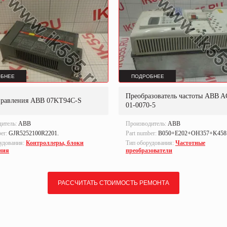
БНЕЕ
ПОДРОБНЕЕ
Преобразователь частоты ABB A
правления ABB 07KT94C-S
01-0070-5
дитель:
ABB
Производитель:
ABB
ber:
GJR5252100R2201.
Part number:
B050+E202+OH357+K458
удования:
Контроллеры, блоки
Тип оборудования:
Частотные
ния
преобразователи
РАССЧИТАТЬ СТОИМОСТЬ РЕМОНТА