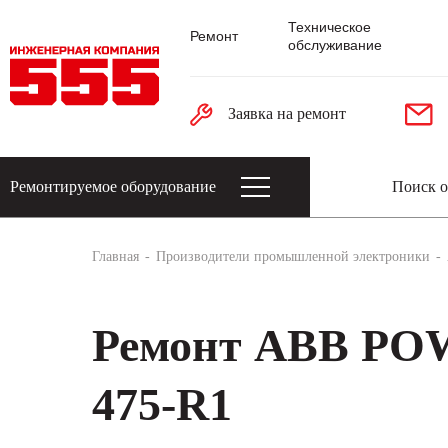
Техническое
Ремонт
обслуживание
Заявка на ремонт
Ремонтируемое оборудование
Датчики: энкодеры, тахогенераторы, 
Главная
Производители промышленной электроники
Ремонт ABB PO
475-R1