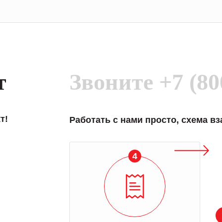
т
Звоните
+7 (80
т!
Работать с нами просто, схема в
4