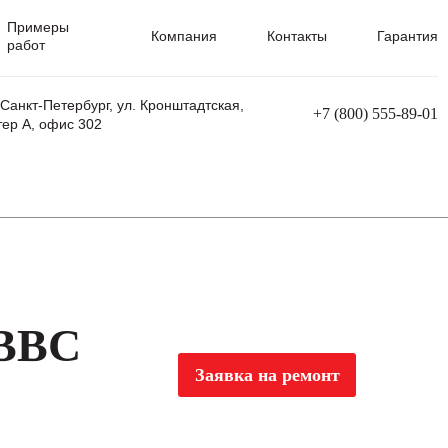
Примеры
Компания
Контакты
Гарантия
работ
 Санкт-Петербург, ул. Кронштадтская,
+7 (800) 555-89-01
тер А, офис 302
равления
Ремонт сварочных трансформаторов
Ремонт аппаратов плазменной резки
Ремонт сварочных полуавтоматов
Ремонт плазменных станков с ЧПУ
 BBC
Заявка на ремонт