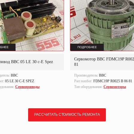
БНЕЕ
ПОДРОБНЕЕ
Сервомотор BBC FDMC19P R002
ривод BBC 05 LE 30 c-E Spez
81
дитель:
BBC
Производитель:
BBC
ber:
05 LE 30 C-E SPEZ
Part number:
FDMC19P R0025 B 06 81
удования:
Сервоприводы
Тип оборудования:
Сервомоторы
РАССЧИТАТЬ СТОИМОСТЬ РЕМОНТА