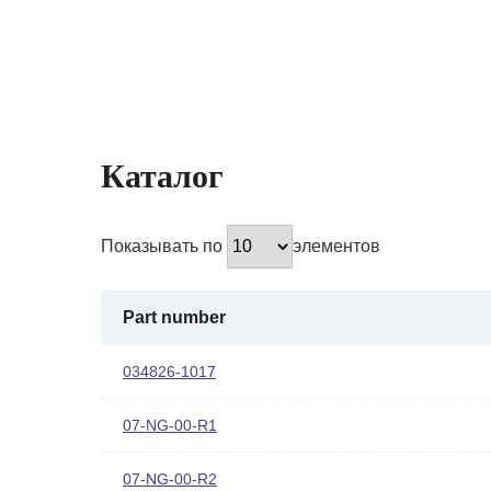
Каталог
Показывать по
элементов
Part number
034826-1017
07-NG-00-R1
07-NG-00-R2