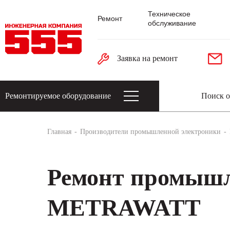
Техническое
Ремонт
обслуживание
Заявка на ремонт
Ремонтируемое оборудование
Датчики: энкодеры, тахогенераторы, 
Главная
Производители промышленной электроники
Ремонт промышл
METRAWATT