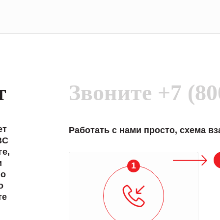
т
Звоните
+7 (80
ет
Работать с нами просто, схема в
BC
е,
и
1
 о
о
те