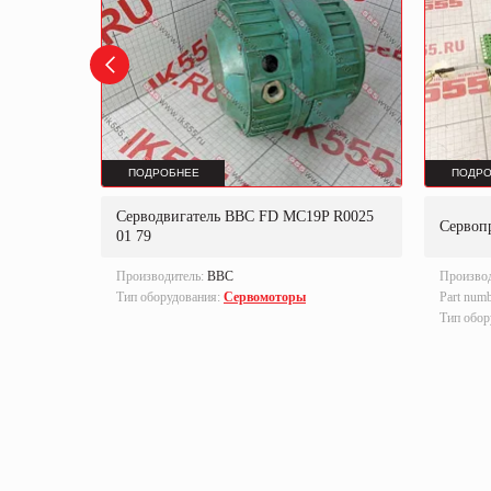
ПОДРОБНЕЕ
ПОДРО
223F
Серводвигатель BBC FD MC19P R0025
Сервоп
01 79
Производитель:
BBC
Произво
0D.
Тип оборудования:
Сервомоторы
Part num
еры,
Тип обор