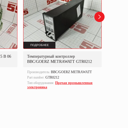
ПОДРОБНЕЕ
ПОДРОБ
5 B 06
Температурный контроллер
Преобраз
BBC/GOERZ METRAWATT GTR0212
Производитель:
BBC/GOERZ METRAWATT
Производи
Part number:
GTR0212
Part numbe
Тип оборудования:
Прочая промышленная
Тип оборуд
электроника
электрони