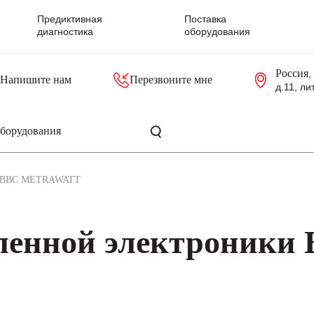
Предиктивная
Поставка
диагностика
оборудования
Россия
,
Напишите нам
Перезвоните мне
д.11, ли
резольверы
Контроллеры, блоки управления
Панели оператора, промышленные мониторы
Прочая промышленная электроника
Промышленные пульты уп
Серверные материнские платы
BBC METRAWATT
енной электроники