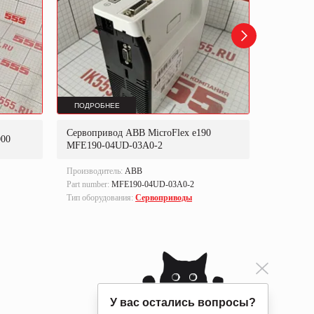
ПОДРОБНЕЕ
ПОДРОБ
Сервопривод ABB MicroFlex e190
Преобраз
00
MFE190-04UD-03A0-2
OVF20CR
Производитель:
ABB
Производи
Part number:
MFE190-04UD-03A0-2
Part numbe
Тип оборудования:
Сервоприводы
Тип оборуд
преобразо
У вас остались вопросы?