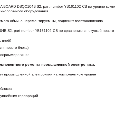
A BOARD DSQC104B S2, part number YB161102-CB на уровне комп
хнологичного оборудования.
аемого обычно неремонтируемым, подлежит восстановлению.
 S2, part number YB161102-CB по сравнению с покупкой нового 
х дней)
ти нового блока)
программирование
компонентного ремонта промышленной электроники:
ту промышленной электроники на компонентном уровне
блоков
крупнейших корпораций