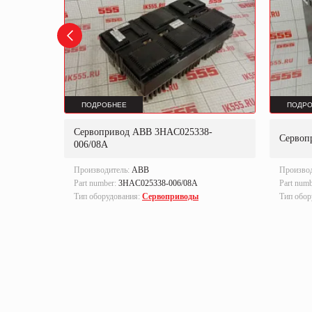
ПОДРОБНЕЕ
ПОДРО
Сервопривод ABB 3HAC025338-
Сервоп
006/08A
Производитель:
ABB
Произво
локи
Part number:
3HAC025338-006/08A
Part num
Тип оборудования:
Сервоприводы
Тип обор