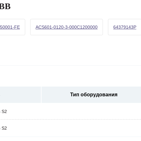
ABB
50001-FE
ACS601-0120-3-000C1200000
64379143P
ь
Тип оборудования
 S2
 S2