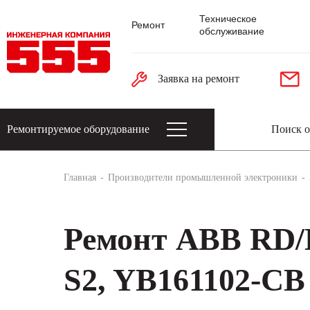
Техническое
Ремонт
обслуживание
Заявка на ремонт
Ремонтируемое оборудование
Датчики: энкодеры, тахогенераторы, 
Главная
Производители промышленной электроники
Ремонт ABB RD
S2, YB161102-CB