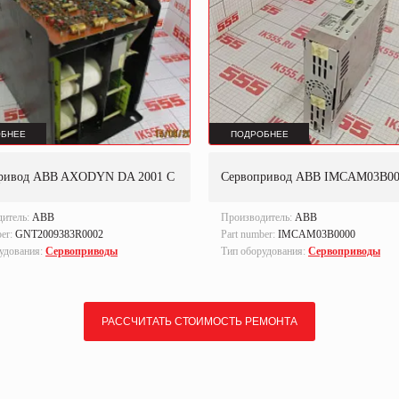
БНЕЕ
ПОДРОБНЕЕ
ривод ABB AXODYN DA 2001 C
Сервопривод ABB IMCAM03B00
дитель:
ABB
Производитель:
ABB
ber:
GNT2009383R0002
Part number:
IMCAM03B0000
удования:
Сервоприводы
Тип оборудования:
Сервоприводы
РАССЧИТАТЬ СТОИМОСТЬ РЕМОНТА