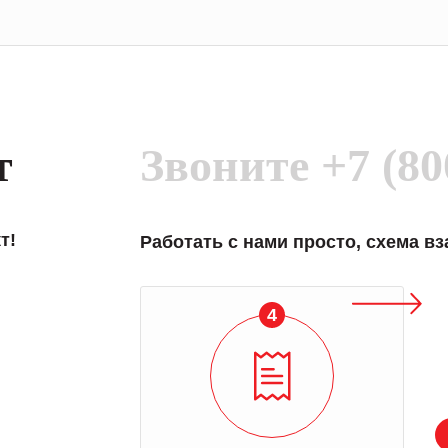
т
Звоните
+7 (80
т!
Работать с нами просто, схема в
4