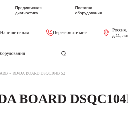
Предиктивная
Поставка
диагностика
оборудования
Россия
,
Напишите нам
Перезвоните мне
д.11, ли
резольверы
Контроллеры, блоки управления
Панели оператора, промышленные мониторы
Прочая промышленная электроника
Промышленные пульты уп
Серверные материнские платы
ABB
RD/DA BOARD DSQC104B S2
/DA BOARD DSQC104