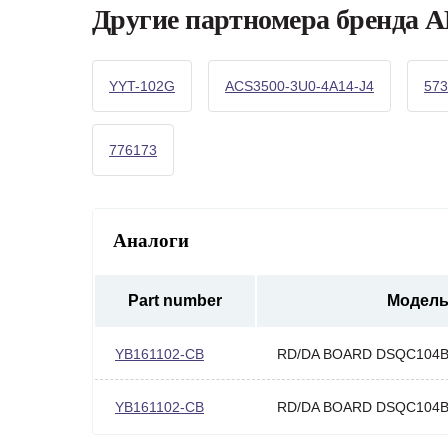
Другие партномера бренда 
YYT-102G
ACS3500-3U0-4A14-J4
573
776173
Аналоги
Part number
Модел
YB161102-CB
RD/DA BOARD DSQC104B
YB161102-CB
RD/DA BOARD DSQC104B