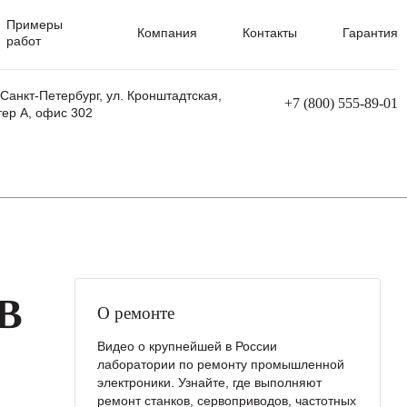
Примеры
Компания
Контакты
Гарантия
работ
 Санкт-Петербург, ул. Кронштадтская,
+7 (800) 555-89-01
тер А, офис 302
равления
Ремонт сварочных трансформаторов
Ремонт аппаратов плазменной резки
Ремонт сварочных полуавтоматов
Ремонт плазменных станков с ЧПУ
B
О ремонте
Видео о крупнейшей в России
лаборатории по ремонту промышленной
электроники. Узнайте, где выполняют
ремонт станков, сервоприводов, частотных