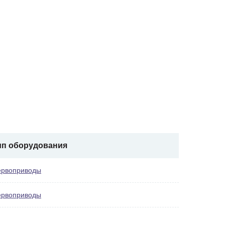
ип оборудования
ервоприводы
ервоприводы