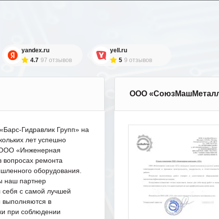
yandex.ru
yell.ru
4.7
97 отзывов
5
9 отзывов
ООО «СоюзМашМетал
Барс-Гидравлик Групп» на
кольких лет успешно
с ООО «Инженерная
в вопросах ремонта
шленного оборудования.
ы наш партнер
 себя с самой лучшей
ы выполняются в
ки при соблюдении