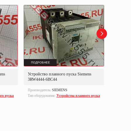
ПОДРОБНЕЕ
ПОДРОБ
ens
Устройство плавного пуска Siemens
Устройст
3RW4444-6BC44
3RW4445
Производитель:
SIEMENS
Производи
го пуска
Тип оборудования:
Устройства плавного пуска
Тип оборуд