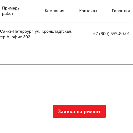
Примеры
Компания
Контакты
Гарантия
работ
 Санкт-Петербург, ул. Кронштадтская,
+7 (800) 555-89-01
тер А, офис 302
равления
Ремонт сварочных трансформаторов
Ремонт аппаратов плазменной резки
Ремонт сварочных полуавтоматов
Ремонт плазменных станков с ЧПУ
Заявка на ремонт