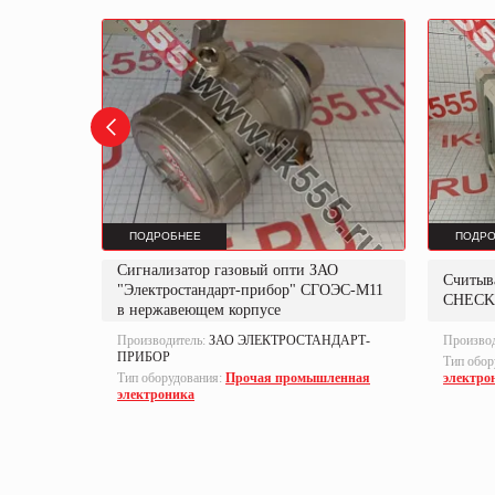
ПОДРОБНЕЕ
ПОДРО
Сигнализатор газовый опти ЗАО
I58N-
Считыв
"Электростандарт-прибор" СГОЭС-М11
CHECK
в нержавеющем корпусе
Производитель:
ЗАО ЭЛЕКТРОСТАНДАРТ-
Произво
ПРИБОР
Тип обор
Тип оборудования:
Прочая промышленная
электро
еры,
электроника