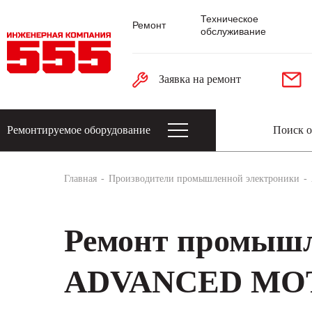
Техническое
Ремонт
обслуживание
Заявка на ремонт
Ремонтируемое оборудование
Датчики: энкодеры, тахогенераторы, 
Главная
Производители промышленной электроники
Ремонт промышл
ADVANCED MO