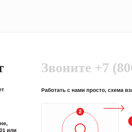
т
Звоните
+7 (80
ет
Работать с нами просто, схема в
3
не,
01 или