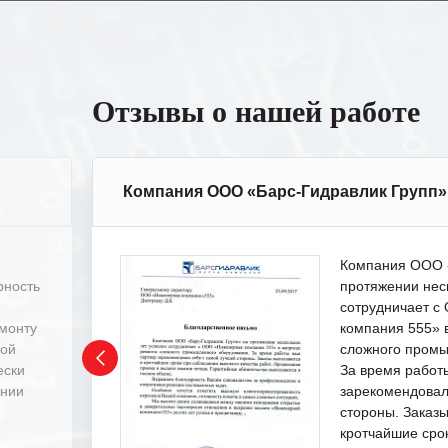
Отзывы о нашей работе
Компания ООО «Барс-Гидравлик Групп»
Компания ООО «
рность
протяжении нес
сотрудничает 
емонту
компания 555» 
ной
сложного промы
ески
За время работ
ении
зарекомендовал
стороны. Заказ
кротчайшие сро