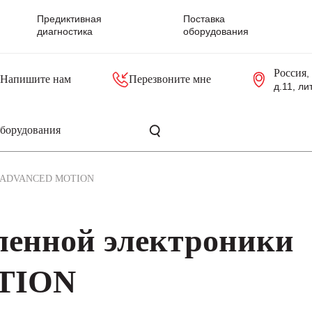
Предиктивная
Поставка
диагностика
оборудования
Россия
,
Напишите нам
Перезвоните мне
д.11, ли
резольверы
Контроллеры, блоки управления
Панели оператора, промышленные мониторы
Прочая промышленная электроника
Промышленные пульты уп
Серверные материнские платы
ADVANCED MOTION
енной электроники
TION