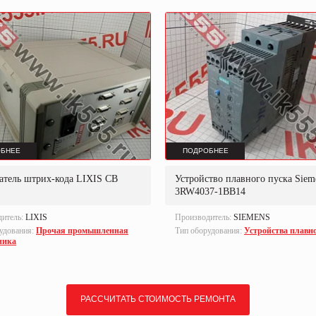
БНЕЕ
ПОДРОБНЕЕ
атель штрих-кода LIXIS CB
Устройство плавного пуска Siem
3RW4037-1BB14
дитель:
LIXIS
Производитель:
SIEMENS
удования:
Прочая промышленная
Тип оборудования:
Устройства плавно
ника
РАССЧИТАТЬ СТОИМОСТЬ РЕМОНТА