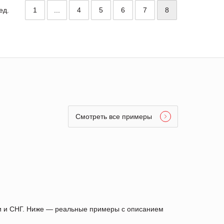
ед.
1
...
4
5
6
7
8
Смотреть все примеры
ии и СНГ. Ниже — реальные примеры с описанием