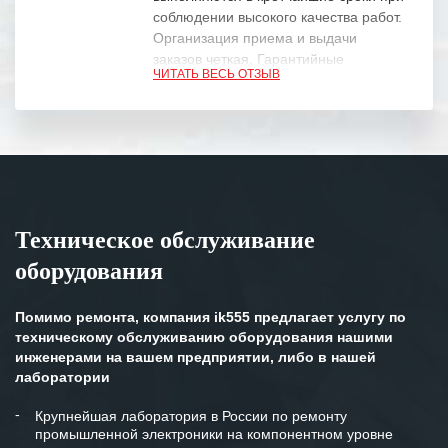
соблюдении высокого качества работ.
Организация приема и выдачи
заказов четкая. Гарантийные
ЧИТАТЬ ВЕСЬ ОТЗЫВ
обязательства выполняются в
полном объеме.
Выражаем благодарность Вашим
специалистам за профессионализм и
оперативное решение поставленных
задач.
Техническое обслуживание
Особенно хочется отметить высокую
оборудования
клиентоориентированность
персонала Вашей компании,
готовность помочь в самых сложных
Помимо ремонта, компания ik555 предлагает услугу по
ситуациях.
техническому обслуживанию оборудования нашими
инженерами на вашем предприятии, либо в нашей
Мы высоко ценим сложившиеся
лаборатории
между нашими компаниями открытые
и доверительные партнерские
Крупнейшая лаборатория в России по ремонту
промышленной электроники на компонентном уровне
отношения и искренне желаем