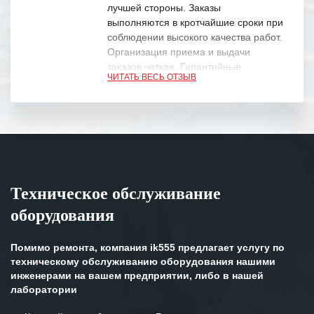
лучшей стороны. Заказы
выполняются в кротчайшие сроки при
соблюдении высокого качества работ.
Организация приема и выдачи
заказов четкая. Гарантийные
ЧИТАТЬ ВЕСЬ ОТЗЫВ
обязательства выполняются в
полном объеме.
Выражаем благодарность Вашим
специалистам за профессионализм и
оперативное решение поставленных
задач.
Техническое обслуживание
Особенно хочется отметить высокую
оборудования
клиентоориентированность
персонала Вашей компании,
готовность помочь в самых сложных
Помимо ремонта, компания ik555 предлагает услугу по
ситуациях.
техническому обслуживанию оборудования нашими
инженерами на вашем предприятии, либо в нашей
Мы высоко ценим сложившиеся
лаборатории
между нашими компаниями открытые