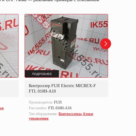
ПОДРОБНЕЕ
ПОДРОБ
Контроллер FUJI Electric MICREX-F
Контрол
FTL 010H-A10
Производитель:
FUJI
Производи
ки
Part number:
FTL 010H-A10.
Part numbe
Тип оборудования:
Контроллеры, блоки
Тип оборуд
управления
управлен