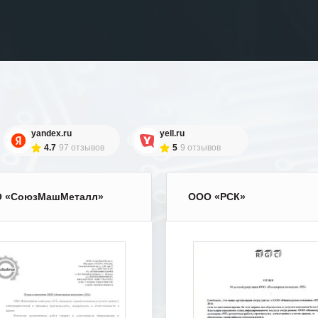
yandex.ru
yell.ru
4.7
97 отзывов
5
9 отзывов
 «СоюзМашМеталл»
ООО «РСК»