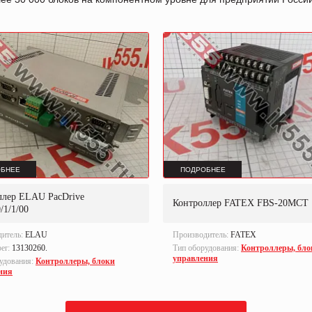
БНЕЕ
ПОДРОБНЕЕ
ллер ELAU PacDrive
Контроллер FATEX FBS-20MCT
/1/1/00
дитель:
ELAU
Производитель:
FATEX
ber:
13130260.
Тип оборудования:
Контроллеры, бло
управления
удования:
Контроллеры, блоки
ния