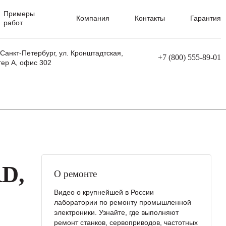
Примеры
Компания
Контакты
Гарантия
работ
 Санкт-Петербург, ул. Кронштадтская,
+7 (800) 555-89-01
тер А, офис 302
равления
Ремонт сварочных трансформаторов
Ремонт аппаратов плазменной резки
Ремонт сварочных полуавтоматов
Ремонт плазменных станков с ЧПУ
D,
О ремонте
Видео о крупнейшей в России
лаборатории по ремонту промышленной
электроники. Узнайте, где выполняют
ремонт станков, сервоприводов, частотных