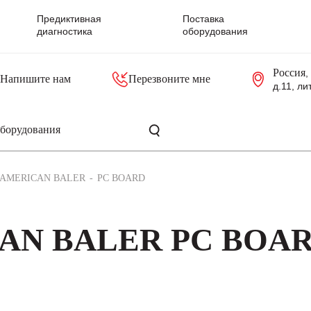
Предиктивная
Поставка
диагностика
оборудования
Россия
,
Напишите нам
Перезвоните мне
д.11, ли
резольверы
Контроллеры, блоки управления
Панели оператора, промышленные мониторы
Прочая промышленная электроника
Промышленные пульты уп
Серверные материнские платы
AMERICAN BALER
PC BOARD
CAN BALER PC BOAR