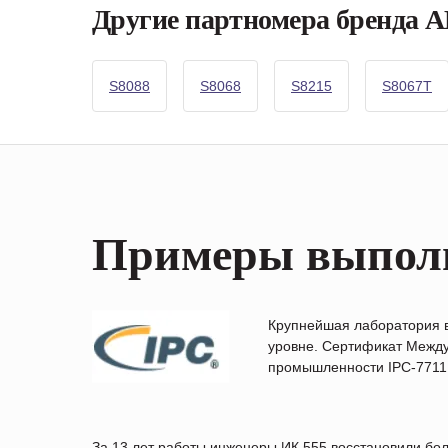
Другие партномера бренд
S8088
S8068
S8215
S8067T
Примеры выпол
Крупнейшая лаборатория 
уровне. Сертификат Между
промышленности IPC-7711B
За 13 лет работы инженеры ИК 555 восстановили бо