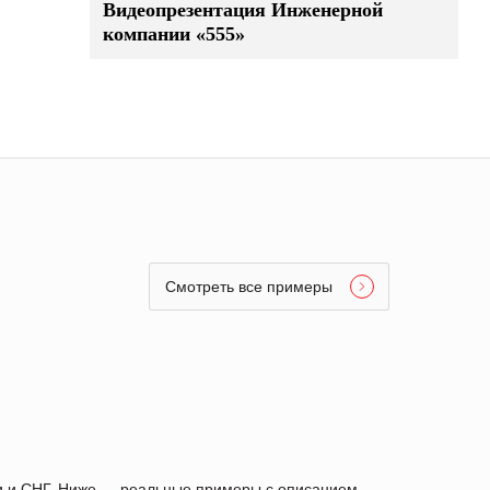
Видеопрезентация Инженерной
компании «555»
Смотреть все примеры
ии и СНГ. Ниже — реальные примеры с описанием