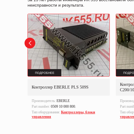
неисправности и результата.
ПОДРОБНЕЕ
ПОДРО
Контро
Контроллер EBERLE PLS 509S
C200/10
Производитель:
EBERLE
Произво
Part number:
0509 10 000 800.
Part num
локи
Тип оборудования:
Контроллеры, блоки
Тип обор
управления
управле