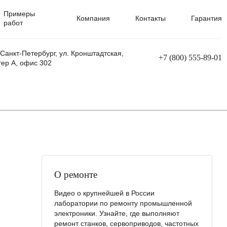
Примеры
Компания
Контакты
Гарантия
работ
 Санкт-Петербург, ул. Кронштадтская,
+7 (800) 555-89-01
тер А, офис 302
равления
Ремонт сварочных трансформаторов
Ремонт аппаратов плазменной резки
Ремонт сварочных полуавтоматов
Ремонт плазменных станков с ЧПУ
О ремонте
Видео о крупнейшей в России
лаборатории по ремонту промышленной
электроники. Узнайте, где выполняют
ремонт станков, сервоприводов, частотных