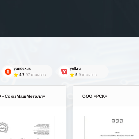
yandex.ru
yell.ru
4.7
97 отзывов
5
9 отзывов
 «СоюзМашМеталл»
ООО «РСК»