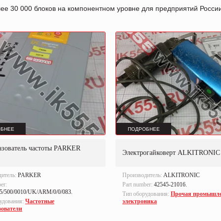
лее 30 000 блоков на компонентном уровне для предприятий Росс
БНЕЕ
ПОДРОБНЕЕ
азователь частоты PARKER
Электрогайковерт ALKITRONIC
дитель:
PARKER
Производитель:
ALKITRONIC
er:
Part number:
42545-21016.
5/500/0010/UK/ARM/0/0/083.
Тип оборудования:
Прочая промышл
удования:
Частотные
электроника
зователи