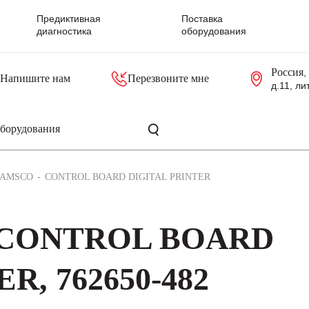
Предиктивная
Поставка
диагностика
оборудования
Россия
,
Напишите нам
Перезвоните мне
д.11, ли
резольверы
Контроллеры, блоки управления
Панели оператора, промышленные мониторы
Прочая промышленная электроника
Промышленные пульты уп
Серверные материнские платы
AMSCO
CONTROL BOARD DIGITAL PRINTER
 CONTROL BOARD
R, 762650-482