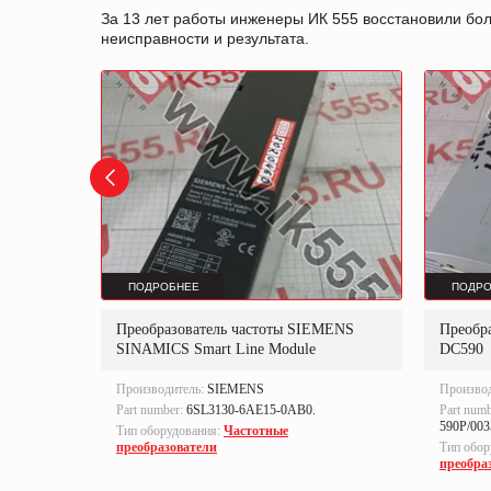
За 13 лет работы инженеры ИК 555 восстановили бо
неисправности и результата.
ПОДРОБНЕЕ
ПОДРО
Преобразователь частоты SIEMENS
Преобр
SINAMICS Smart Line Module
DC590
Производитель:
SIEMENS
Произво
N-
Part number:
6SL3130-6AE15-0AB0.
Part numb
590P/003
Тип оборудования:
Частотные
преобразователи
Тип обор
преобра