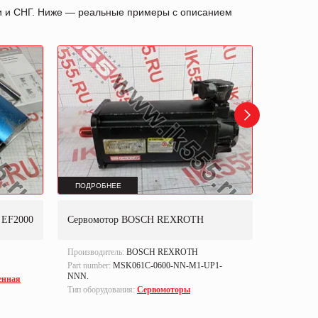
ии и СНГ. Ниже — реальные примеры с описанием
ПОДРОБНЕЕ
ПОДРОБ
Преобраз
 EF2000
Сервомотор BOSCH REXROTH
SIMOREG
Производитель:
BOSCH REXROTH
Производи
Part number:
MSK061C-0600-NN-M1-UP1-
Part numbe
NNN.
енная
Тип оборуд
Тип оборудования:
Сервомоторы
преобразо