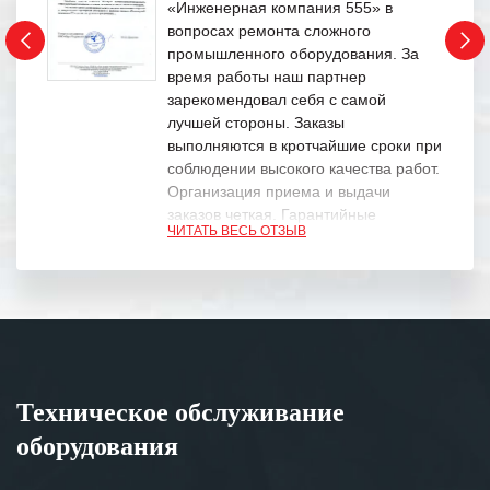
«Инженерная компания 555» в
вопросах ремонта сложного
промышленного оборудования. За
время работы наш партнер
зарекомендовал себя с самой
лучшей стороны. Заказы
выполняются в кротчайшие сроки при
соблюдении высокого качества работ.
Организация приема и выдачи
заказов четкая. Гарантийные
ЧИТАТЬ ВЕСЬ ОТЗЫВ
обязательства выполняются в
полном объеме.
Выражаем благодарность Вашим
специалистам за профессионализм и
оперативное решение поставленных
задач.
Техническое обслуживание
Особенно хочется отметить высокую
оборудования
клиентоориентированность
персонала Вашей компании,
готовность помочь в самых сложных