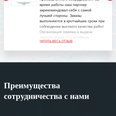
время работы наш партнер
зарекомендовал себя с самой
лучшей стороны. Заказы
выполняются в кротчайшие сроки при
соблюдении высокого качества работ.
Организация приема и выдачи
заказов четкая. Гарантийные
ЧИТАТЬ ВЕСЬ ОТЗЫВ
обязательства выполняются в
полном объеме.
Выражаем благодарность Вашим
специалистам за профессионализм и
оперативное решение поставленных
задач.
Преимущества
Особенно хочется отметить высокую
клиентоориентированность
сотрудничества с нами
персонала Вашей компании,
готовность помочь в самых сложных
ситуациях.