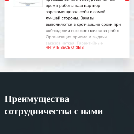
время работы наш партнер
зарекомендовал себя с самой
лучшей стороны. Заказы
выполняются в кротчайшие сроки при
соблюдении высокого качества работ.
Организация приема и выдачи
заказов четкая. Гарантийные
ЧИТАТЬ ВЕСЬ ОТЗЫВ
обязательства выполняются в
полном объеме.
Выражаем благодарность Вашим
специалистам за профессионализм и
оперативное решение поставленных
задач.
Преимущества
Особенно хочется отметить высокую
клиентоориентированность
сотрудничества с нами
персонала Вашей компании,
готовность помочь в самых сложных
ситуациях.