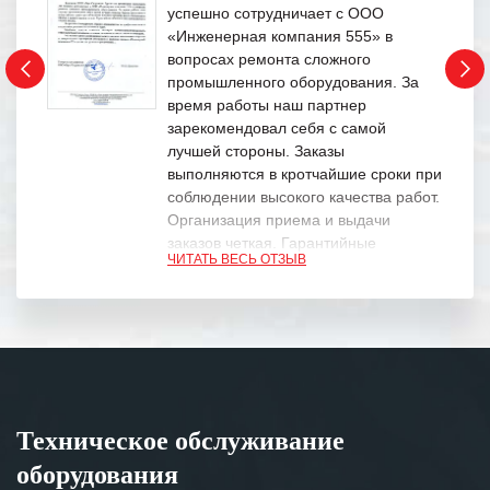
успешно сотрудничает с ООО
«Инженерная компания 555» в
вопросах ремонта сложного
промышленного оборудования. За
время работы наш партнер
зарекомендовал себя с самой
лучшей стороны. Заказы
выполняются в кротчайшие сроки при
соблюдении высокого качества работ.
Организация приема и выдачи
заказов четкая. Гарантийные
ЧИТАТЬ ВЕСЬ ОТЗЫВ
обязательства выполняются в
полном объеме.
Выражаем благодарность Вашим
специалистам за профессионализм и
оперативное решение поставленных
задач.
Техническое обслуживание
Особенно хочется отметить высокую
оборудования
клиентоориентированность