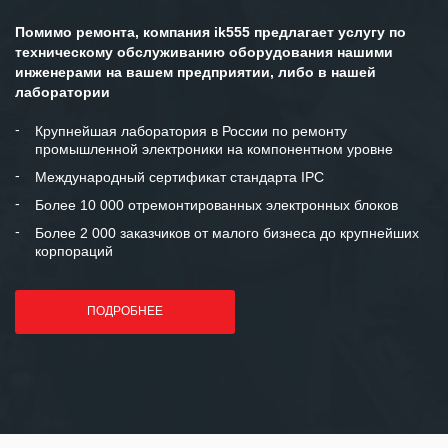
персонала Вашей компании,
готовность помочь в самых сложных
Помимо ремонта, компания ik555 предлагает услугу по
ситуациях.
техническому обслуживанию оборудования нашими
инженерами на вашем предприятии, либо в нашей
Мы высоко ценим сложившиеся
лаборатории
между нашими компаниями открытые
и доверительные партнерские
Крупнейшая лаборатория в России по ремонту
промышленной электроники на компонентном уровне
отношения и искренне желаем
«Инженерной компании «555» долгих
Международный сертификат стандарта IPC
лет успеха и процветания.
Более 10 000 отремонтированных электронных блоков
Более 2 000 заказчиков от малого бизнеса до крупнейших
корпораций
ПОДРОБНЕЕ