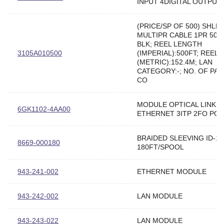
INPUT 4DIGITAL OUTPUT
(PRICE/SP OF 500) SHLD
MULTIPR CABLE 1PR 500
BLK; REEL LENGTH
3105A010500
(IMPERIAL):500FT; REEL
(METRIC):152.4M; LAN
CATEGORY:-; NO. OF PAIR
CO
MODULE OPTICAL LINK
6GK1102-4AA00
ETHERNET 3ITP 2FO PO
BRAIDED SLEEVING ID-1/
8669-000180
180FT/SPOOL
943-241-002
ETHERNET MODULE
943-242-002
LAN MODULE
943-243-022
LAN MODULE