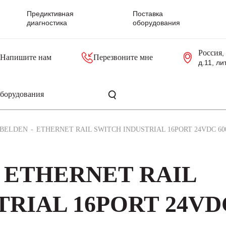
Предиктивная
Поставка
диагностика
оборудования
Россия
,
Напишите нам
Перезвоните мне
д.11, ли
резольверы
Контроллеры, блоки управления
Панели оператора, промышленные мониторы
Прочая промышленная электроника
Промышленные пульты уп
Серверные материнские платы
BELDEN
ETHERNET RAIL SWITCH INDUSTRIAL 16PORT 24VDC 6
N ETHERNET RAIL
TRIAL 16PORT 24VD