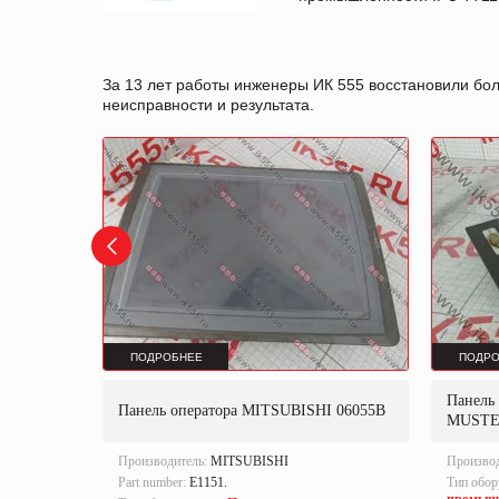
За 13 лет работы инженеры ИК 555 восстановили бо
неисправности и результата.
ПОДРОБНЕЕ
ПОДРО
MATIC
Панель
Панель оператора MITSUBISHI 06055B
15-2-AX0
MUSTE
Производитель:
MITSUBISHI
Произво
.
Part number:
E1151.
Тип обор