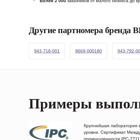
Более 2 000
заказчиков от малого бизнеса до 
Другие партномера бренда
943-718-001
8669-000180
943-792-0
Примеры выпол
Крупнейшая лаборатория 
уровне. Сертификат Между
промышленности IPC-7711B