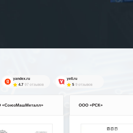
yandex.ru
yell.ru
4.7
97 отзывов
5
9 отзывов
 «СоюзМашМеталл»
ООО «РСК»