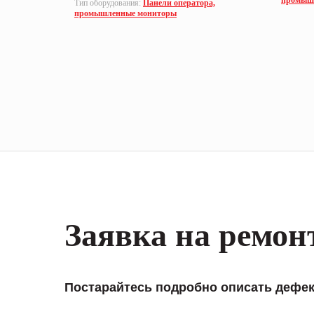
промыш
а,
Тип оборудования:
Панели оператора,
промышленные мониторы
Заявка на ремон
Постарайтесь подробно описать дефек