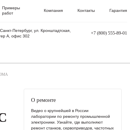
Примеры
Компания
Контакты
Гарантия
работ
 Санкт-Петербург, ул. Кронштадтская,
+7 (800) 555-89-01
тер А, офис 302
равления
Ремонт сварочных трансформаторов
Ремонт аппаратов плазменной резки
Ремонт сварочных полуавтоматов
Ремонт плазменных станков с ЧПУ
00MA
О ремонте
Видео о крупнейшей в России
C
лаборатории по ремонту промышленной
электроники. Узнайте, где выполняют
ремонт станков, сервоприводов, частотных