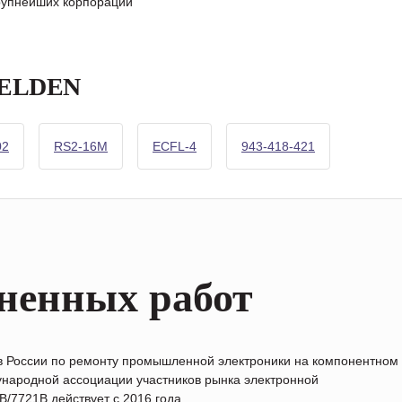
крупнейших корпораций
 BELDEN
02
RS2-16M
ECFL-4
943-418-421
ненных работ
в России по ремонту промышленной электроники на компонентном
народной ассоциации участников рынка электронной
/7721B действует с 2016 года