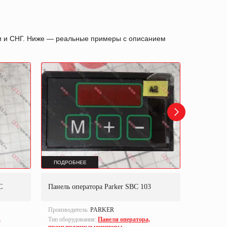
ии и СНГ. Ниже — реальные примеры с описанием
ПОДРОБНЕЕ
ПОДРОБ
C
Панель оператора Parker SBC 103
Панель оп
Производитель:
PARKER
Производи
,
Тип оборудования:
Панели оператора,
Тип оборуд