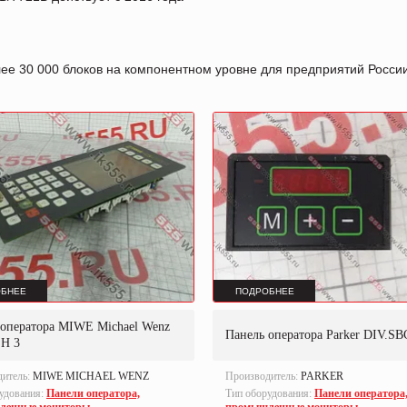
лее 30 000 блоков на компонентном уровне для предприятий Росс
БНЕЕ
ПОДРОБНЕЕ
 оператора MIWE Michael Wenz
Панель оператора Parker DIV.SB
H 3
дитель:
MIWE MICHAEL WENZ
Производитель:
PARKER
удования:
Панели оператора,
Тип оборудования:
Панели оператора