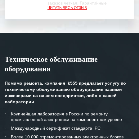
заказов четкая. Гарантийные
ЧИТАТЬ ВЕСЬ ОТЗЫВ
обязательства выполняются в
полном объеме.
Выражаем благодарность Вашим
специалистам за профессионализм и
оперативное решение поставленных
задач.
Техническое обслуживание
Особенно хочется отметить высокую
оборудования
клиентоориентированность
персонала Вашей компании,
готовность помочь в самых сложных
Помимо ремонта, компания ik555 предлагает услугу по
ситуациях.
техническому обслуживанию оборудования нашими
инженерами на вашем предприятии, либо в нашей
Мы высоко ценим сложившиеся
лаборатории
между нашими компаниями открытые
и доверительные партнерские
Крупнейшая лаборатория в России по ремонту
промышленной электроники на компонентном уровне
отношения и искренне желаем
«Инженерной компании «555» долгих
Международный сертификат стандарта IPC
лет успеха и процветания.
Более 10 000 отремонтированных электронных блоков