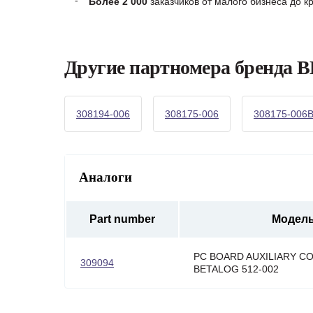
Более 2 000
заказчиков от малого бизнеса до 
Другие партномера бренд
308194-006
308175-006
308175-006
Аналоги
Part number
Модел
PC BOARD AUXILIARY C
309094
BETALOG 512-002