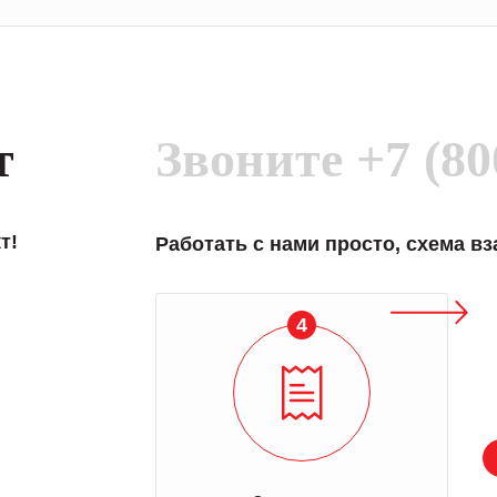
т
Звоните
+7 (80
т!
Работать с нами просто, схема в
4