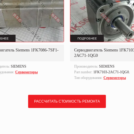
БНЕЕ
ПОДРОБНЕЕ
вигатель Siemens 1FK7086-7SF1-
Серводвигатель Siemens 1FK710
2AC71-1QG0
дитель:
SIEMENS
Производитель:
SIEMENS
удования:
Сервомоторы
Part number:
1FK7103-2AC71-1QG0.
Тип оборудования:
Сервомоторы
РАССЧИТАТЬ СТОИМОСТЬ РЕМОНТА