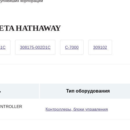
крупнейших корпораций
а BETA HATHAWAY
B1C
308175-002D1C
C-7000
309102
ь
Тип оборудования
ONTROLLER
Контроллеры, блоки управления