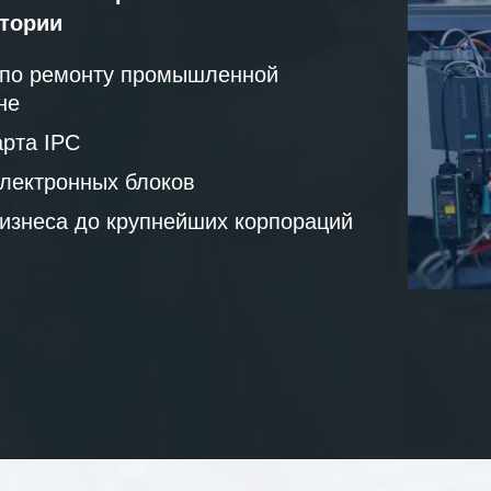
атории
 по ремонту промышленной
не
рта IPC
лектронных блоков
бизнеса до крупнейших корпораций