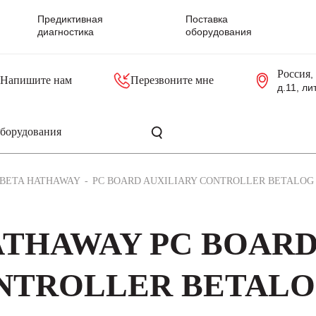
Предиктивная
Поставка
диагностика
оборудования
Россия
,
Напишите нам
Перезвоните мне
д.11, ли
резольверы
Контроллеры, блоки управления
Панели оператора, промышленные мониторы
Прочая промышленная электроника
Промышленные пульты уп
Серверные материнские платы
BETA HATHAWAY
PC BOARD AUXILIARY CONTROLLER BETALOG 5
HATHAWAY PC BOAR
ONTROLLER BETAL