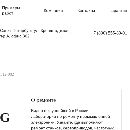
Примеры
Компания
Контакты
Гарантия
работ
 Санкт-Петербург, ул. Кронштадтская,
+7 (800) 555-89-01
тер А, офис 302
равления
Ремонт сварочных трансформаторов
Ремонт аппаратов плазменной резки
Ремонт сварочных полуавтоматов
Ремонт плазменных станков с ЧПУ
12-002
D
О ремонте
Видео о крупнейшей в России
OG
лаборатории по ремонту промышленной
электроники. Узнайте, где выполняют
ремонт станков, сервоприводов, частотных