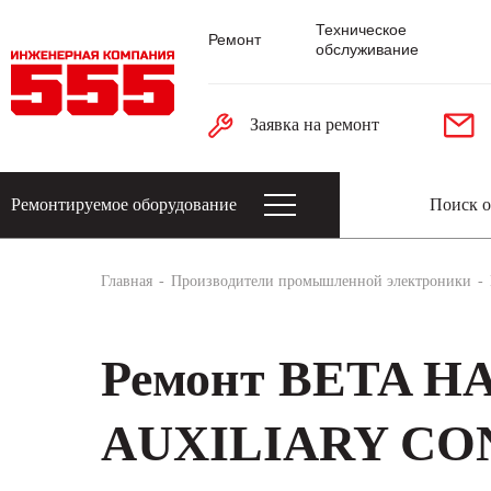
Техническое
Ремонт
обслуживание
Заявка на ремонт
Ремонтируемое оборудование
Датчики: энкодеры, тахогенераторы, 
Главная
Производители промышленной электроники
Ремонт BETA 
AUXILIARY C