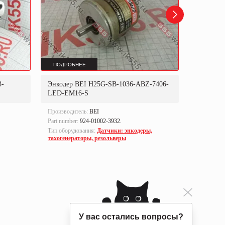
ПОДРОБНЕЕ
ПОДРОБ
3-
Энкодер BEI H25G-SB-1036-ABZ-7406-
Энкодер 
LED-EM16-S
78
Производитель:
BEI
Производи
Part number:
924-01002-3932.
Тип оборуд
тахогенер
Тип оборудования:
Датчики: энкодеры,
тахогенераторы, резольверы
У вас остались вопросы?