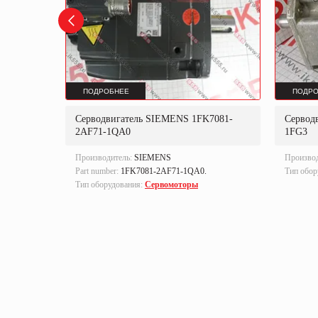
ПОДРОБНЕЕ
ПОДРО
000
Серводвигатель SIEMENS 1FK7081-
Сервод
2AF71-1QA0
1FG3
Производитель:
SIEMENS
Произво
Part number:
1FK7081-2AF71-1QA0.
Тип обор
еры,
Тип оборудования:
Сервомоторы